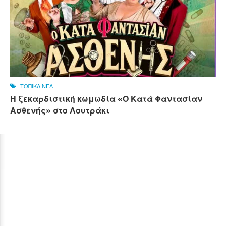
ΤΟΠΙΚΑ ΝΕΑ
Η ξεκαρδιστική κωμωδία «Ο Κατά Φαντασίαν
Ασθενής» στο Λουτράκι