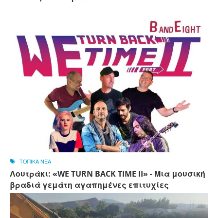
ΤΟΠΙΚΑ ΝΕΑ
Λουτράκι: «WE TURN BACK TIME II» - Μια μουσική
βραδιά γεμάτη αγαπημένες επιτυχίες