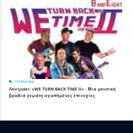
ΤΟΠΙΚΑ ΝΕΑ
Λουτράκι: «WE TURN BACK TIME II» - Μια μουσική
βραδιά γεμάτη αγαπημένες επιτυχίες