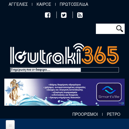
Παράκαμψη προς το κυρίως περιεχόμενο
ΑΓΓΕΛΙΕΣ
ΚΑΙΡΟΣ
ΠΡΩΤΟΣΕΛΙΔΑ
Φόρμα αν
Αναζήτηση
ΠΡΟΟΡΙΣΜΟΙ
ΡΕΤΡΟ