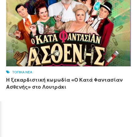
ΤΟΠΙΚΑ ΝΕΑ
Η ξεκαρδιστική κωμωδία «Ο Κατά Φαντασίαν
Ασθενής» στο Λουτράκι