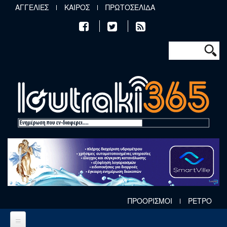
Παράκαμψη προς το κυρίως περιεχόμενο
ΑΓΓΕΛΙΕΣ
ΚΑΙΡΟΣ
ΠΡΩΤΟΣΕΛΙΔΑ
Φόρμα αν
Αναζήτηση
ΠΡΟΟΡΙΣΜΟΙ
ΡΕΤΡΟ