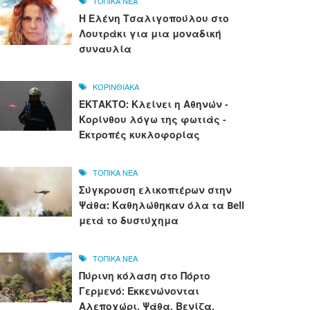
ΤΟΠΙΚΑ ΝΕΑ
Η Ελένη Τσαλιγοπούλου στο
Λουτράκι για μια μοναδική
συναυλία
ΚΟΡΙΝΘΙΑΚΑ
ΕΚΤΑΚΤΟ: Κλείνει η Αθηνών -
Κορίνθου λόγω της φωτιάς -
Εκτροπές κυκλοφορίας
ΤΟΠΙΚΑ ΝΕΑ
Σύγκρουση ελικοπτέρων στην
Ψάθα: Καθηλώθηκαν όλα τα Bell
μετά το δυστύχημα
ΤΟΠΙΚΑ ΝΕΑ
Πύρινη κόλαση στο Πόρτο
Γερμενό: Εκκενώνονται
Αλεποχώρι, Ψάθα, Βενίζα,