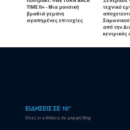
Λουτράκι: «WE TURN BACK
Ξεπέρασε 
TIME II» - Μια μουσική
τεχνικό εμ
βραδιά γεμάτη
αποχετευτι
αγαπημένες επιτυχίες
Σαρωνικού
από την Δ
κεντρικός 
ΕΙΔΗΣΕΙΣ ΣΕ 10"
Όλες οι ειδήσεις σε μορφή Blog