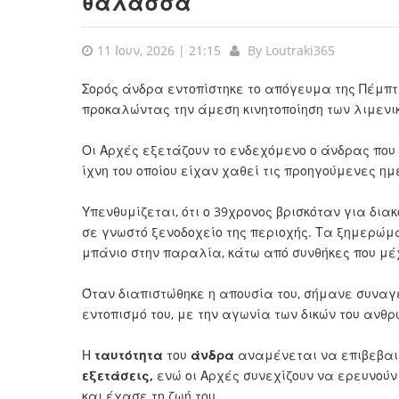
θάλασσα
11 Ιουν, 2026 | 21:15
By
Loutraki365
Σορός άνδρα εντοπίστηκε το απόγευμα της Πέμπτη
προκαλώντας την άμεση κινητοποίηση των λιμενι
Οι Αρχές εξετάζουν το ενδεχόμενο ο άνδρας που
ίχνη του οποίου είχαν χαθεί τις προηγούμενες ημ
Υπενθυμίζεται, ότι ο 39χρονος βρισκόταν για διακ
σε γνωστό ξενοδοχείο της περιοχής. Τα ξημερώμ
μπάνιο στην παραλία, κάτω από συνθήκες που μέ
Όταν διαπιστώθηκε η απουσία του, σήμανε συναγε
εντοπισμό του, με την αγωνία των δικών του ανθ
Η
ταυτότητα
του
άνδρα
αναμένεται να επιβεβαι
εξετάσεις,
ενώ οι Αρχές συνεχίζουν να ερευνούν
και έχασε τη ζωή του.