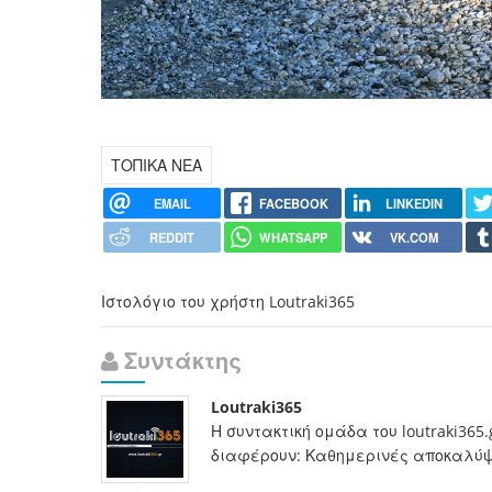
ΤΟΠΙΚΑ ΝΕΑ
EMAIL
FACEBOOK
LINKEDIN
REDDIT
WHATSAPP
VK.COM
Ιστολόγιο του χρήστη Loutraki365
Συντάκτης
Loutraki365
Η συντακτική ομάδα του loutraki365
διαφέρουν: Καθημερινές αποκαλύψει