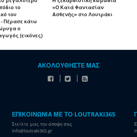
το μεγαλύτερο
Η ξεκαρδιστική κωμωδία
πόδιο το
«Ο Κατά Φαντασίαν
κό του
Ασθενής» στο Λουτράκι
 - Πέρασε κάτω
ιώρυγα ο
αγωγός (εικόνες)
ΑΚΟΛΟΥΘΗΣΤΕ ΜΑΣ
ΕΠΙΚΟΙΝΩΝΙΑ ΜΕ ΤΟ LOUTRAKI365
Στείλτε μας την άποψη σας
Ε
info@loutraki365.gr
i