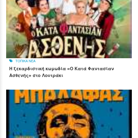
ΤΟΠΙΚΑ ΝΕΑ
Η ξεκαρδιστική κωμωδία «Ο Κατά Φαντασίαν
Ασθενής» στο Λουτράκι