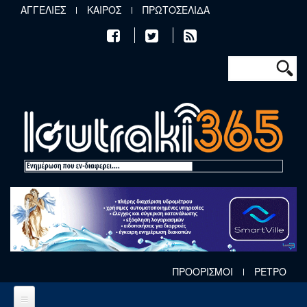
Παράκαμψη προς το κυρίως περιεχόμενο
ΑΓΓΕΛΙΕΣ
ΚΑΙΡΟΣ
ΠΡΩΤΟΣΕΛΙΔΑ
Φόρμα αν
Αναζήτηση
ΠΡΟΟΡΙΣΜΟΙ
ΡΕΤΡΟ