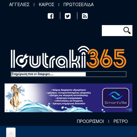
Παράκαμψη προς το κυρίως περιεχόμενο
ΑΓΓΕΛΙΕΣ
ΚΑΙΡΟΣ
ΠΡΩΤΟΣΕΛΙΔΑ
Φόρμα αν
Αναζήτηση
ΠΡΟΟΡΙΣΜΟΙ
ΡΕΤΡΟ