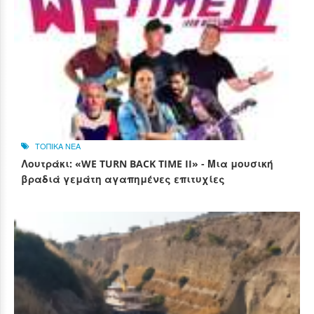
ΤΟΠΙΚΑ ΝΕΑ
Λουτράκι: «WE TURN BACK TIME II» - Μια μουσική
βραδιά γεμάτη αγαπημένες επιτυχίες