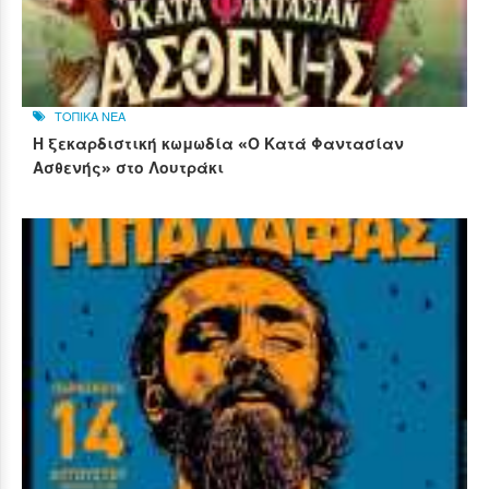
ΤΟΠΙΚΑ ΝΕΑ
Η ξεκαρδιστική κωμωδία «Ο Κατά Φαντασίαν
Ασθενής» στο Λουτράκι