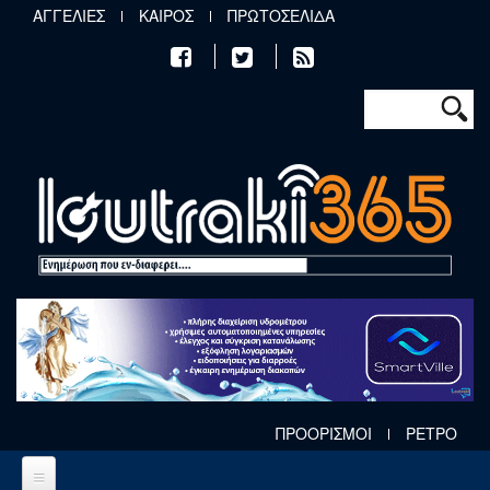
Παράκαμψη προς το κυρίως περιεχόμενο
ΑΓΓΕΛΙΕΣ
ΚΑΙΡΟΣ
ΠΡΩΤΟΣΕΛΙΔΑ
Φόρμα αν
Αναζήτηση
ΠΡΟΟΡΙΣΜΟΙ
ΡΕΤΡΟ