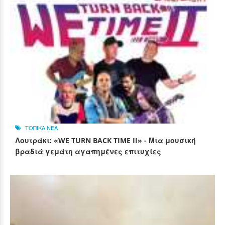
ΤΟΠΙΚΑ ΝΕΑ
Λουτράκι: «WE TURN BACK TIME II» - Μια μουσική
βραδιά γεμάτη αγαπημένες επιτυχίες