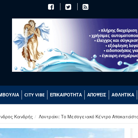
ΜΒΟΥΛΙΑ
CITY VIBE
ΕΠΙΚΑΙΡΟΤΗΤΑ
ΑΠΟΨΕΙΣ
ΑΘΛΗΤΙΚΑ
ανδρος Κανδρής
Λουτράκι: Το Μεσογειακό Κέντρο Αποκατάστ