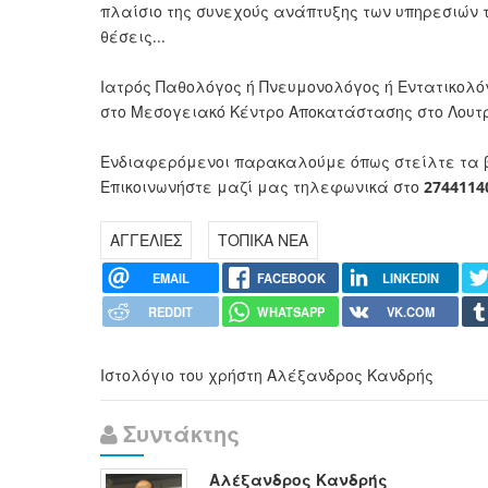
πλαίσιο της συνεχούς ανάπτυξης των υπηρεσιών 
θέσεις...
Ιατρός Παθολόγος ή Πνευμονολόγος ή Εντατικολόγ
στο Μεσογειακό Κέντρο Αποκατάστασης στο Λουτρ
Ενδιαφερόμενοι παρακαλούμε όπως στείλτε τα 
Επικοινωνήστε μαζί μας τηλεφωνικά στο
2744114
ΑΓΓΕΛΙΕΣ
ΤΟΠΙΚΑ ΝΕΑ
EMAIL
FACEBOOK
LINKEDIN
REDDIT
WHATSAPP
VK.COM
Ιστολόγιο του χρήστη Αλέξανδρος Κανδρής
Συντάκτης
Αλέξανδρος Κανδρής