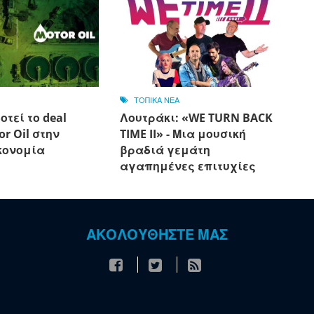
ΤΟΠΙΚΑ ΝΕΑ
οτεί το deal
Λουτράκι: «WE TURN BACK
or Oil στην
TIME II» - Μια μουσική
κονομία
βραδιά γεμάτη
αγαπημένες επιτυχίες
ΑΚΟΛΟΥΘΗΣΤΕ ΜΑΣ