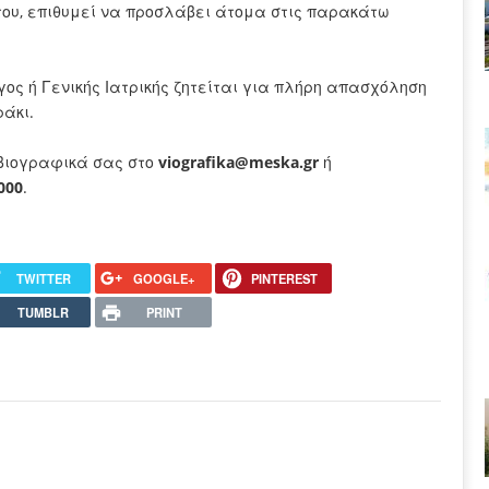
του, επιθυμεί να προσλάβει άτομα στις παρακάτω
ος ή Γενικής Ιατρικής ζητείται για πλήρη απασχόληση
άκι.
βιογραφικά σας στο
viografika@meska.gr
ή
000
.
TWITTER
GOOGLE+
PINTEREST
TUMBLR
PRINT