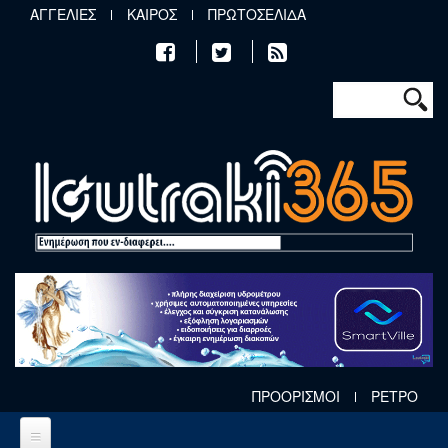
Παράκαμψη προς το κυρίως περιεχόμενο
ΑΓΓΕΛΙΕΣ
ΚΑΙΡΟΣ
ΠΡΩΤΟΣΕΛΙΔΑ
Φόρμα αν
Αναζήτηση
ΠΡΟΟΡΙΣΜΟΙ
ΡΕΤΡΟ