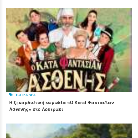
ΤΟΠΙΚΑ ΝΕΑ
Η ξεκαρδιστική κωμωδία «Ο Κατά Φαντασίαν
Ασθενής» στο Λουτράκι