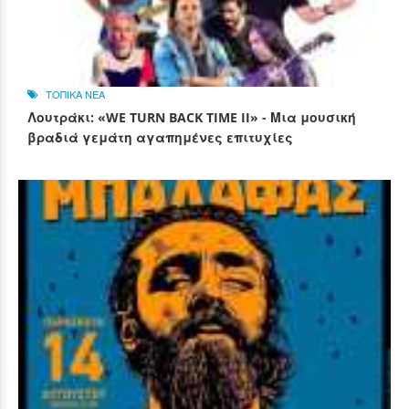
ΤΟΠΙΚΑ ΝΕΑ
Λουτράκι: «WE TURN BACK TIME II» - Μια μουσική
βραδιά γεμάτη αγαπημένες επιτυχίες