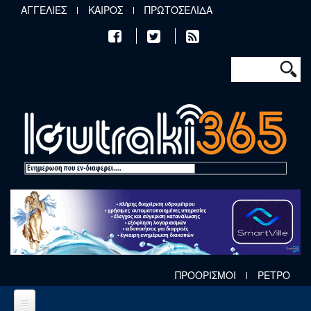
Παράκαμψη προς το κυρίως περιεχόμενο
ΑΓΓΕΛΙΕΣ
ΚΑΙΡΟΣ
ΠΡΩΤΟΣΕΛΙΔΑ
Φόρμα αν
Αναζήτηση
ΠΡΟΟΡΙΣΜΟΙ
ΡΕΤΡΟ