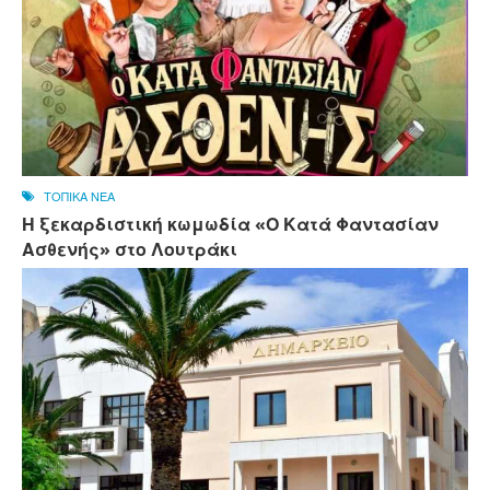
ΤΟΠΙΚΑ ΝΕΑ
Η ξεκαρδιστική κωμωδία «Ο Κατά Φαντασίαν
Ασθενής» στο Λουτράκι