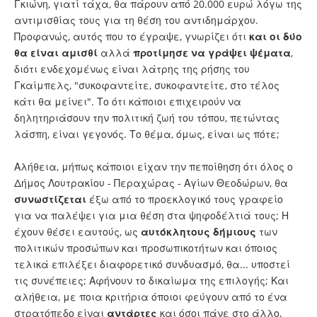
Γκιώνη, γιατί τάχα, θα πάρουν από 20.000 ευρώ λόγω της
αντιμισθίας τους για τη θέση του αντιδημάρχου.
Προφανώς, αυτός που το έγραψε, γνωρίζει ότι
και οι δύο
θα είναι αμισθί
αλλά
προτίμησε να γράψει
ψέματα
,
διότι ενδεχομένως είναι λάτρης της ρήσης του
Γκαίμπελς, "συκοφαντείτε, συκοφαντείτε, στο τέλος
κάτι θα μείνει". Το ότι κάποιοι επιχειρούν να
δηλητηριάσουν την πολιτική ζωή του τόπου, πετώντας
λάσπη, είναι γεγονός. Το θέμα, όμως, είναι ως πότε;
Αλήθεια, μήπως κάποιοι είχαν την πεποίθηση ότι όλος ο
Δήμος Λουτρακίου - Περαχώρας - Αγίων Θεοδώρων, θα
συνωστίζεται
έξω από το προεκλογικό τους γραφείο
για να παλέψει για μια θέση στα ψηφοδέλτιά τους; Η
έχουν θέσει εαυτούς, ως
αυτόκλητους δήμιους
των
πολιτικών προσώπων και προσωπικοτήτων και όποιος
τελικά επιλέξει διαφορετικό συνδυασμό, θα... υποστεί
τις συνέπειες; Αφήνουν το δικαίωμα της επιλογής; Και
αλήθεια, με ποια κριτήρια όποιοι φεύγουν από το ένα
στρατόπεδο είναι
αντάρτες
και όσοι πάνε στο άλλο,