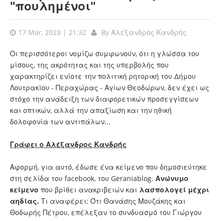
"πουλημένοι"
17 Mar, 2023 | 21:32
By
Αλέξανδρος Κανδρής
Οι περισσότεροι νομίζω συμφωνούν, ότι η γλώσσα του
μίσους, της ακρότητας και της υπερβολής που
χαρακτηρίζει ενίοτε την πολιτική ρητορική του Δήμου
Λουτρακίου - Περαχώρας - Αγίων Θεοδώρων, δεν έχει ως
στόχο την ανάδειξη των διαφορετικών προσεγγίσεων
και οπτικών, αλλά την απαξίωση και την ηθική
δολοφονία των αντιπάλων...
Γράφει ο Αλέξανδρος Κανδρής
Αφορμή, για αυτό, έδωσε ένα κείμενο που δημοσιεύτηκε
στη σελίδα του facebook, του Geraniablog.
Ανώνυμο
κείμενο
που βρίθει ανακριβειών και
λασπολογεί μέχρι
αηδίας.
Τι αναφέρει; Ότι Θανάσης Μουζάκης και
Θοδωρής Πέτρου, επέλεξαν το συνδυασμό του Γιώργου