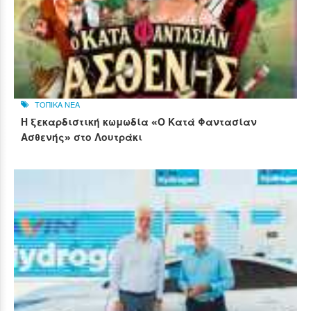
ΤΟΠΙΚΑ ΝΕΑ
Η ξεκαρδιστική κωμωδία «Ο Κατά Φαντασίαν
Ασθενής» στο Λουτράκι