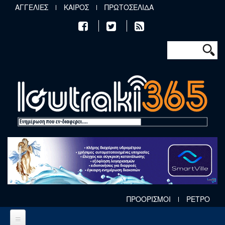
Παράκαμψη προς το κυρίως περιεχόμενο
ΑΓΓΕΛΙΕΣ
ΚΑΙΡΟΣ
ΠΡΩΤΟΣΕΛΙΔΑ
Φόρμα αν
Αναζήτηση
ΠΡΟΟΡΙΣΜΟΙ
ΡΕΤΡΟ