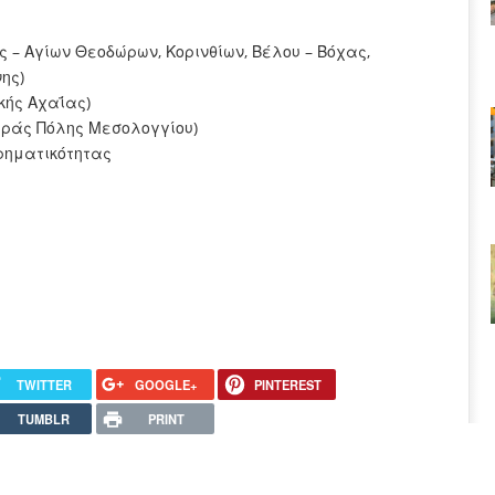
ς – Αγίων Θεοδώρων, Κορινθίων, Βέλου – Βόχας,
ης)
κής Αχαΐας)
εράς Πόλης Μεσολογγίου)
ρηματικότητας
TWITTER
GOOGLE+
PINTEREST
TUMBLR
PRINT