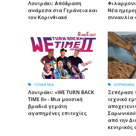
Λουτράκι: Απόδραση
Φιλαρμονι
ανάμεσα στα Γεράνεια και
Νέα ημερο
τον Κορινθιακό
συναυλία «
ΤΟΠΙΚΑ ΝΕΑ
ΚΟΡΙΝΘΙΑΚΑ
Λουτράκι: «WE TURN BACK
Ξεπέρασε 
TIME II» - Μια μουσική
τεχνικό εμ
βραδιά γεμάτη
αποχετευτι
αγαπημένες επιτυχίες
Σαρωνικού
από την Δ
κεντρικός 