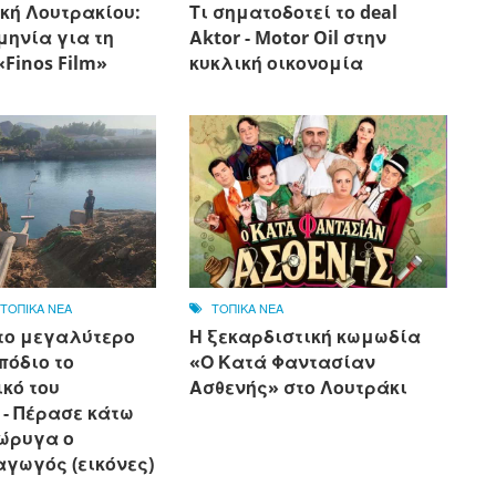
κή Λουτρακίου:
Τι σηματοδοτεί το deal
μηνία για τη
Αktor - Motor Oil στην
Finos Film»
κυκλική οικονομία
,
ΤΟΠΙΚΑ ΝΕΑ
ΤΟΠΙΚΑ ΝΕΑ
το μεγαλύτερο
Η ξεκαρδιστική κωμωδία
πόδιο το
«Ο Κατά Φαντασίαν
κό του
Ασθενής» στο Λουτράκι
 - Πέρασε κάτω
ιώρυγα ο
αγωγός (εικόνες)