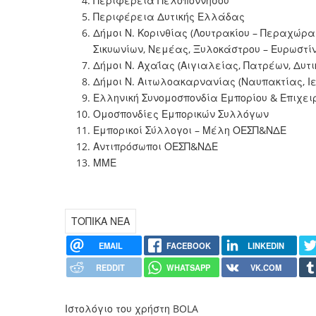
Περιφέρεια Πελοποννήσου
Περιφέρεια Δυτικής Ελλάδας
Δήμοι Ν. Κορινθίας (Λουτρακίου – Περαχώρα
Σικυωνίων, Νεμέας, Ξυλοκάστρου – Ευρωστίν
Δήμοι Ν. Αχαΐας (Αιγιαλείας, Πατρέων, Δυτι
Δήμοι Ν. Αιτωλοακαρνανίας (Ναυπακτίας, Ι
Ελληνική Συνομοσπονδία Εμπορίου & Επιχει
Ομοσπονδίες Εμπορικών Συλλόγων
Εμπορικοί Σύλλογοι – Μέλη ΟΕΣΠ&ΝΔΕ
Αντιπρόσωποι ΟΕΣΠ&ΝΔΕ
ΜΜΕ
ΤΟΠΙΚΑ ΝΕΑ
EMAIL
FACEBOOK
LINKEDIN
REDDIT
WHATSAPP
VK.COM
Ιστολόγιο του χρήστη BOLA