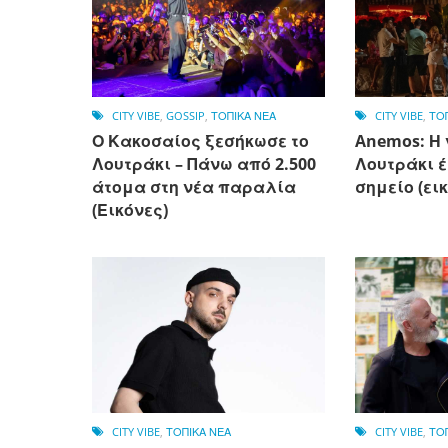
CITY VIBE
,
GOSSIP
,
ΤΟΠΙΚΑ ΝΕΑ
CITY VIBE
,
ΤΟ
Ο Κακοσαίος ξεσήκωσε το
Anemos: Η 
Λουτράκι – Πάνω από 2.500
Λουτράκι έ
άτομα στη νέα παραλία
σημείο (ει
(Εικόνες)
CITY VIBE
,
ΤΟΠΙΚΑ ΝΕΑ
CITY VIBE
,
ΤΟ