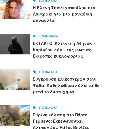
ΤΟΠΙΚΑ ΝΕΑ
Η Ελένη Τσαλιγοπούλου στο
Λουτράκι για μια μοναδική
συναυλία
ΚΟΡΙΝΘΙΑΚΑ
ΕΚΤΑΚΤΟ: Κλείνει η Αθηνών -
Κορίνθου λόγω της φωτιάς -
Εκτροπές κυκλοφορίας
ΤΟΠΙΚΑ ΝΕΑ
Σύγκρουση ελικοπτέρων στην
Ψάθα: Καθηλώθηκαν όλα τα Bell
μετά το δυστύχημα
ΤΟΠΙΚΑ ΝΕΑ
Πύρινη κόλαση στο Πόρτο
Γερμενό: Εκκενώνονται
Αλεποχώρι, Ψάθα, Βενίζα,