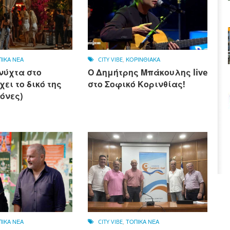
ΠΙΚΑ ΝΕΑ
CITY VIBE
,
ΚΟΡΙΝΘΙΑΚΑ
νύχτα στο
Ο Δημήτρης Μπάκουλης live
χει το δικό της
στο Σοφικό Κορινθίας!
κόνες)
ΠΙΚΑ ΝΕΑ
CITY VIBE
,
ΤΟΠΙΚΑ ΝΕΑ