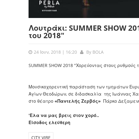
Λουτράκι: SUMMER SHOW 201
του 2018"
24 Ιουν, 2018 | 16:20
By
BOLA
SUMMER SHOW 2018 "Χορεύοντας στους ρυθμούς τ
Μουσικοχορευτική παράσταση των τμημάτων Ευρω
Αγίων Θεοδώρων, σε διδασκαλία της Ιωάννας Χατ
στο θέατρο
«Παντελής Ζερβός»
Πάρκο Δεξαμενή
'Ελα να μας βρεις στον χορό..
Είσοδος ελεύθερη
CITY VIBE