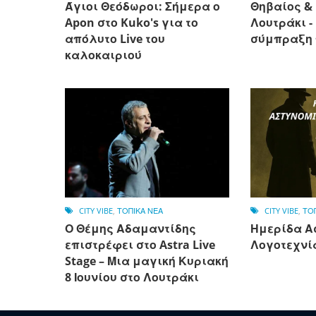
Άγιοι Θεόδωροι: Σήμερα ο
Θηβαίος &
Apon στο Kuko's για το
Λουτράκι -
απόλυτο Live του
σύμπραξη 
καλοκαιριού
CITY VIBE
,
ΤΟΠΙΚΑ ΝΕΑ
CITY VIBE
,
ΤΟ
Ο Θέμης Αδαμαντίδης
Ημερίδα Α
επιστρέφει στο Astra Live
Λογοτεχνί
Stage – Μια μαγική Κυριακή
8 Ιουνίου στο Λουτράκι