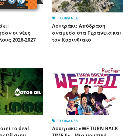
ΤΟΠΙΚΑ ΝΕΑ
άκι:
Λουτράκι: Απόδραση
σαν οι νέες
ανάμεσα στα Γεράνεια και
ους 2026-2027
τον Κορινθιακό
ΤΟΠΙΚΑ ΝΕΑ
οτεί το deal
Λουτράκι: «WE TURN BACK
or Oil στην
TIME II» - Μια μουσική