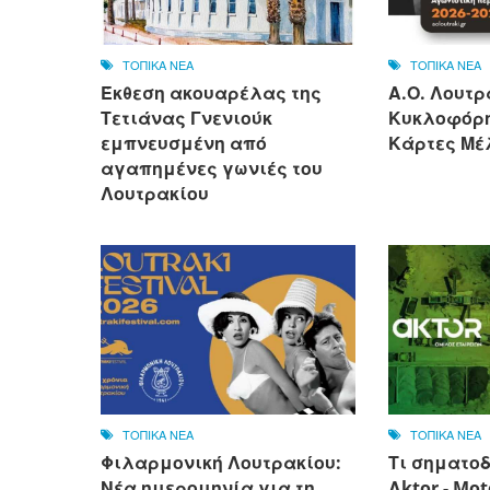
ΤΟΠΙΚΑ ΝΕΑ
ΤΟΠΙΚΑ ΝΕΑ
Έκθεση ακουαρέλας της
Α.Ο. Λουτρ
Τετιάνας Γνενιούκ
Κυκλοφόρη
εμπνευσμένη από
Κάρτες Μέλ
αγαπημένες γωνιές του
Λουτρακίου
ΤΟΠΙΚΑ ΝΕΑ
ΤΟΠΙΚΑ ΝΕΑ
Φιλαρμονική Λουτρακίου:
Τι σηματοδ
Νέα ημερομηνία για τη
Αktor - Mot