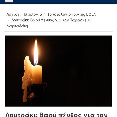
Αρχική
Ιστολόγια
Το ιστολόγιο του/της BOLA
Λουτράκι: Βαρύ πένθος για τον Παρασκευά
Δαρκαδάκη
Λουτράκι: Βαρύ πένθος για τον