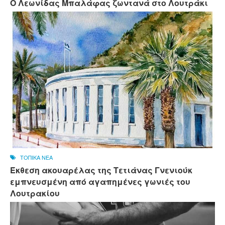
Ο Λεωνίδας Μπαλάφας ζωντανά στο Λουτράκι
ΤΟΠΙΚΑ ΝΕΑ
Έκθεση ακουαρέλας της Τετιάνας Γνενιούκ
εμπνευσμένη από αγαπημένες γωνιές του
Λουτρακίου