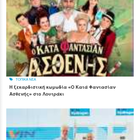
ΤΟΠΙΚΑ ΝΕΑ
Η ξεκαρδιστική κωμωδία «Ο Κατά Φαντασίαν
Ασθενής» στο Λουτράκι