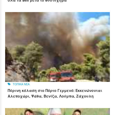
όλα τα Bell μετά το δυστύχημα
ΤΟΠΙΚΑ ΝΕΑ
Πύρινη κόλαση στο Πόρτο Γερμενό: Εκκενώνονται
Αλεποχώρι, Ψάθα, Βενίζα, Λούμπα, Ζάχουλη