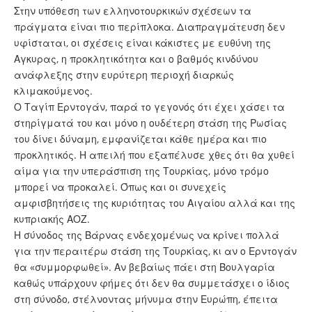
Στην υπόθεση των ελληνοτουρκικών σχέσεων τα
πράγματα είναι πιο περίπλοκα. Διαπραγμάτευση δεν
υφίσταται, οι σχέσεις είναι κάκιστες με ευθύνη της
Αγκυρας, η προκλητικότητα και ο βαθμός κινδύνου
ανάφλεξης στην ευρύτερη περιοχή διαρκώς
κλιμακούμενος.
Ο Ταγίπ Ερντογάν, παρά το γεγονός ότι έχει χάσει τα
στηρίγματά του και μόνο η ουδέτερη στάση της Ρωσίας
του δίνει δύναμη, εμφανίζεται κάθε ημέρα και πιο
προκλητικός. Η απειλή που εξαπέλυσε χθες ότι θα χυθεί
αίμα για την υπεράσπιση της Τουρκίας, μόνο τρόμο
μπορεί να προκαλεί. Όπως και οι συνεχείς
αμφισβητήσεις της κυριότητας του Αιγαίου αλλά και της
κυπριακής ΑΟΖ.
Η σύνοδος της Βάρνας ενδεχομένως να κρίνει πολλά
για την περαιτέρω στάση της Τουρκίας, κι αν ο Ερντογάν
θα «συμμορφωθεί». Αν βεβαίως πάει στη Βουλγαρία
καθώς υπάρχουν φήμες ότι δεν θα συμμετάσχει ο ίδιος
στη σύνοδο, στέλνοντας μήνυμα στην Ευρώπη, έπειτα