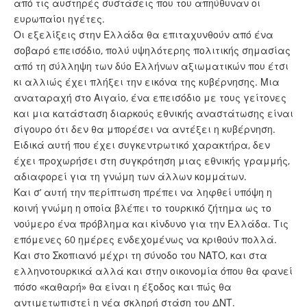
από τις αυστηρές συστάσεις που του απηύθυναν οι
ευρωπαίοι ηγέτες.
Οι εξελίξεις στην Ελλάδα θα επιταχυνθούν από ένα
σοβαρό επεισόδιο, πολύ υψηλότερης πολιτικής σημασίας
από τη σύλληψη των δύο Ελλήνων αξιωματικών που έτσι
κι αλλιώς έχει πλήξει την εικόνα της κυβέρνησης. Μια
αναταραχή στο Αιγαίο, ένα επεισόδιο με τους γείτονες
και μια κατάσταση διαρκούς εθνικής αναστάτωσης είναι
σίγουρο ότι δεν θα μπορέσει να αντέξει η κυβέρνηση.
Ειδικά αυτή που έχει συγκεντρωτικό χαρακτήρα, δεν
έχει προχωρήσει στη συγκρότηση μιας εθνικής γραμμής,
αδιαφορεί για τη γνώμη των άλλων κομμάτων.
Και σ’ αυτή την περίπτωση πρέπει να ληφθεί υπόψη η
κοινή γνώμη η οποία βλέπει το τουρκικό ζήτημα ως το
νούμερο ένα πρόβλημα και κίνδυνο για την Ελλάδα. Τις
επόμενες 60 ημέρες ενδεχομένως να κριθούν πολλά.
Και στο Σκοπιανό μέχρι τη σύνοδο του ΝΑΤΟ, και στα
ελληνοτουρκικά αλλά και στην οικονομία όπου θα φανεί
πόσο «καθαρή» θα είναι η έξοδος και πώς θα
αντιμετωπιστεί η νέα σκληρή στάση του ΔΝΤ.