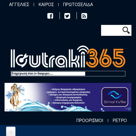
Παράκαμψη προς το κυρίως περιεχόμενο
ΑΓΓΕΛΙΕΣ
ΚΑΙΡΟΣ
ΠΡΩΤΟΣΕΛΙΔΑ
Φόρμα αν
Αναζήτηση
ΠΡΟΟΡΙΣΜΟΙ
ΡΕΤΡΟ