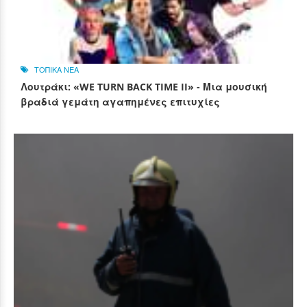
ΤΟΠΙΚΑ ΝΕΑ
Λουτράκι: «WE TURN BACK TIME II» - Μια μουσική
βραδιά γεμάτη αγαπημένες επιτυχίες