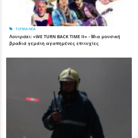
ΤΟΠΙΚΑ ΝΕΑ
Λουτράκι: «WE TURN BACK TIME II» - Μια μουσική
βραδιά γεμάτη αγαπημένες επιτυχίες