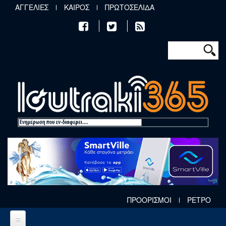
Παράκαμψη προς το κυρίως περιεχόμενο
ΑΓΓΕΛΙΕΣ
ΚΑΙΡΟΣ
ΠΡΩΤΟΣΕΛΙΔΑ
Φόρμα αν
Αναζήτηση
ΠΡΟΟΡΙΣΜΟΙ
ΡΕΤΡΟ