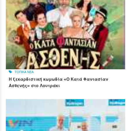
ΤΟΠΙΚΑ ΝΕΑ
Η ξεκαρδιστική κωμωδία «Ο Κατά Φαντασίαν
Ασθενής» στο Λουτράκι