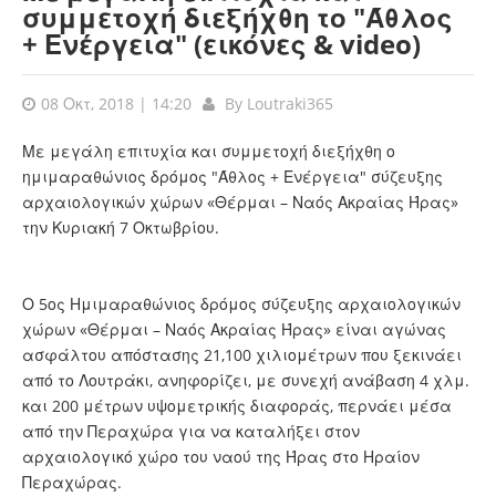
συμμετοχή διεξήχθη το "Άθλος
+ Ενέργεια" (εικόνες & video)
08 Οκτ, 2018 | 14:20
By
Loutraki365
Με μεγάλη επιτυχία και συμμετοχή διεξήχθη ο
ημιμαραθώνιος δρόμος "Άθλος + Ενέργεια" σύζευξης
αρχαιολογικών χώρων «Θέρμαι – Ναός Ακραίας Ήρας»
την Κυριακή 7 Οκτωβρίου.
Ο 5ος Ημιμαραθώνιος δρόμος σύζευξης αρχαιολογικών
χώρων «Θέρμαι – Ναός Ακραίας Ήρας» είναι αγώνας
ασφάλτου απόστασης 21,100 χιλιομέτρων που ξεκινάει
από το Λουτράκι, ανηφορίζει, με συνεχή ανάβαση 4 χλμ.
και 200 μέτρων υψομετρικής διαφοράς, περνάει μέσα
από την Περαχώρα για να καταλήξει στον
αρχαιολογικό χώρο του ναού της Ήρας στο Ηραίον
Περαχώρας.