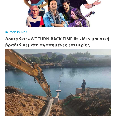
ΤΟΠΙΚΑ ΝΕΑ
Λουτράκι: «WE TURN BACK TIME II» - Μια μουσική
βραδιά γεμάτη αγαπημένες επιτυχίες