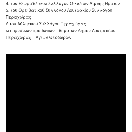
4. του Εξωραϊστικού Συλλόγου Οικιστών Λίμνης Ηραίου
5. του Ορειβατικού Συλλόγου Λουτρακίου Συλλόγου
Περαχώρας
6.του Αθλητικού Συλλόγου Περαχώρας
και φυσικών προσώπων – δημοτών Δήμου Λουτρακίου –
Περαχώρας – Αγίων Θεοδώρων