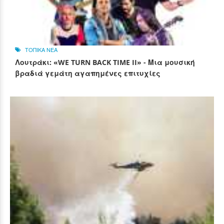
ΤΟΠΙΚΑ ΝΕΑ
Λουτράκι: «WE TURN BACK TIME II» - Μια μουσική
βραδιά γεμάτη αγαπημένες επιτυχίες