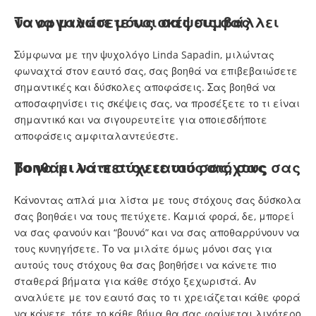
Το να μιλάτε μόνοι σας συμβάλλει να οργανώσετε τις σκέψεις σας
Σύμφωνα με την ψυχολόγο Linda Sapadin, μιλώντας
φωναχτά στον εαυτό σας, σας βοηθά να επιβεβαιώσετε
σημαντικές και δύσκολες αποφάσεις. Σας βοηθά να
αποσαφηνίσει τις σκέψεις σας, να προσέξετε το τι είναι
σημαντικό και να σιγουρευτείτε για οποιεσδήποτε
αποφάσεις αμφιταλαντεύεστε.
Το να μιλάτε στον εαυτό σας, σας βοηθάει να πετύχετε τους στόχους σας
Κάνοντας απλά μια λίστα με τους στόχους σας δύσκολα
σας βοηθάει να τους πετύχετε. Καμιά φορά, δε, μπορεί
να σας φανούν και “βουνό” και να σας αποθαρρύνουν να
τους κυνηγήσετε. Το να μιλάτε όμως μόνοι σας για
αυτούς τους στόχους θα σας βοηθήσει να κάνετε πιο
σταθερά βήματα για κάθε στόχο ξεχωριστά. Αν
αναλύετε με τον εαυτό σας το τι χρειάζεται κάθε φορά
να κάνετε, τότε το κάθε βήμα θα σας φαίνεται λιγότερο