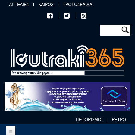
Παράκαμψη προς το κυρίως περιεχόμενο
ΑΓΓΕΛΙΕΣ
ΚΑΙΡΟΣ
ΠΡΩΤΟΣΕΛΙΔΑ
Φόρμα αν
Αναζήτηση
ΠΡΟΟΡΙΣΜΟΙ
ΡΕΤΡΟ