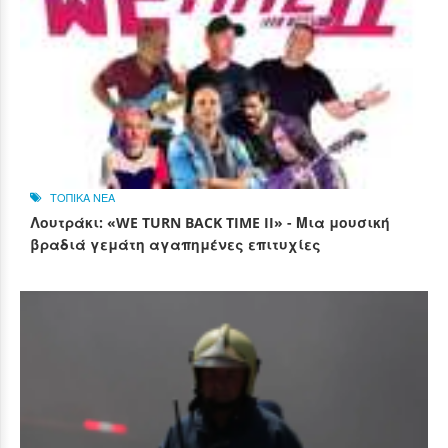
ΤΟΠΙΚΑ ΝΕΑ
Λουτράκι: «WE TURN BACK TIME II» - Μια μουσική
βραδιά γεμάτη αγαπημένες επιτυχίες