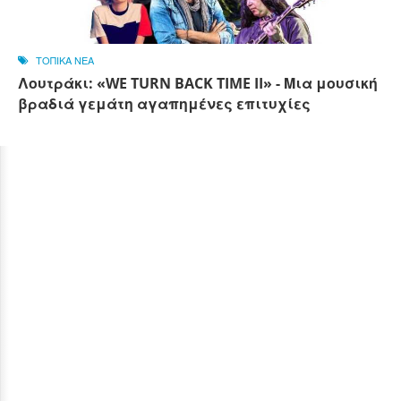
ΤΟΠΙΚΑ ΝΕΑ
Λουτράκι: «WE TURN BACK TIME II» - Μια μουσική
βραδιά γεμάτη αγαπημένες επιτυχίες