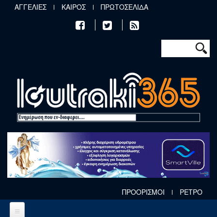
Παράκαμψη προς το κυρίως περιεχόμενο
ΑΓΓΕΛΙΕΣ
ΚΑΙΡΟΣ
ΠΡΩΤΟΣΕΛΙΔΑ
Φόρμα αν
Αναζήτηση
ΠΡΟΟΡΙΣΜΟΙ
ΡΕΤΡΟ