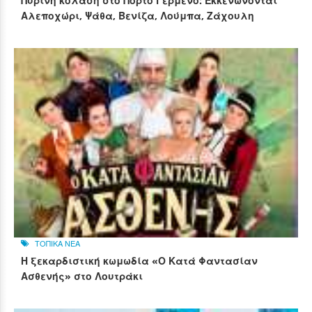
Πύρινη κόλαση στο Πόρτο Γερμενό: Εκκενώνονται
Αλεποχώρι, Ψάθα, Βενίζα, Λούμπα, Ζάχουλη
ΤΟΠΙΚΑ ΝΕΑ
Η ξεκαρδιστική κωμωδία «Ο Κατά Φαντασίαν
Ασθενής» στο Λουτράκι