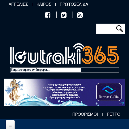
Παράκαμψη προς το κυρίως περιεχόμενο
ΑΓΓΕΛΙΕΣ
ΚΑΙΡΟΣ
ΠΡΩΤΟΣΕΛΙΔΑ
Φόρμα αν
Αναζήτηση
ΠΡΟΟΡΙΣΜΟΙ
ΡΕΤΡΟ