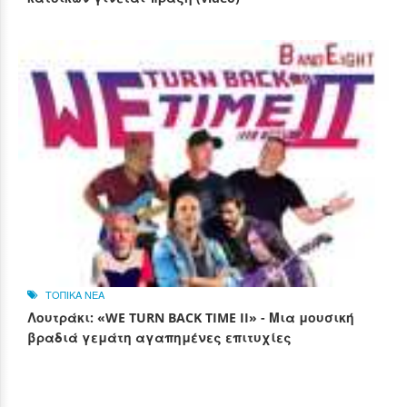
ΤΟΠΙΚΑ ΝΕΑ
Λουτράκι: «WE TURN BACK TIME II» - Μια μουσική
βραδιά γεμάτη αγαπημένες επιτυχίες