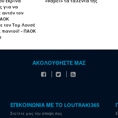
ου έκρινα
«θάβει» τα ταλέντα της
ς για να
 αυτόν τον
ΠΑΟΚ
ε τον Τομ Λουσέ
.. παντού! – ΠΑΟΚ
τ
ΑΚΟΛΟΥΘΗΣΤΕ ΜΑΣ
ΕΠΙΚΟΙΝΩΝΙΑ ΜΕ ΤΟ LOUTRAKI365
Στείλτε μας την άποψη σας
Ε