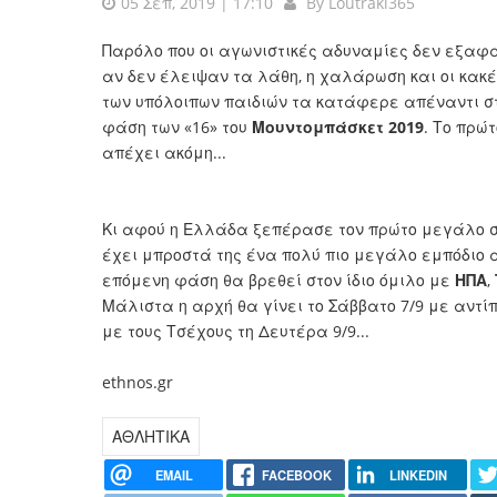
05 Σεπ, 2019 | 17:10
By
Loutraki365
Παρόλο που οι αγωνιστικές αδυναμίες δεν εξαφα
αν δεν έλειψαν τα λάθη, η χαλάρωση και οι κακέ
των υπόλοιπων παιδιών τα κατάφερε απέναντι σ
φάση των «16» του
Μουντομπάσκετ 2019
. Το πρώ
απέχει ακόμη...
Κι αφού η Ελλάδα ξεπέρασε τον πρώτο μεγάλο σ
έχει μπροστά της ένα πολύ πιο μεγάλο εμπόδιο
επόμενη φάση θα βρεθεί στον ίδιο όμιλο με
ΗΠΑ
,
Μάλιστα η αρχή θα γίνει το Σάββατο 7/9 με αντί
με τους Τσέχους τη Δευτέρα 9/9...
ethnos.gr
ΑΘΛΗΤΙΚΑ
EMAIL
FACEBOOK
LINKEDIN