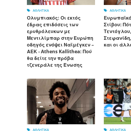
ΑΘΛΗΤΙΚΑ
ΑΘΛΗΤΙΚΑ
Ολυμπιακός: Οι εκτός
Ευρωπαϊκ
έδρας επιδόσεις των
Στίβου: Πό
ερυθρόλευκων με
Τεντόγλου
Μεντιλίμπαρ στην Ευρώπη
Στεφανίδη
οδηγός ενόψει Ναϊμέγκεν –
και οι άλλ
ΑΕΚ - Athens Kallithea: Πού
θα δείτε την πρόβα
τζενεράλε της Ένωσης
ΑΘΛΗΤΙΚΑ
ΑΘΛΗΤΙΚΑ