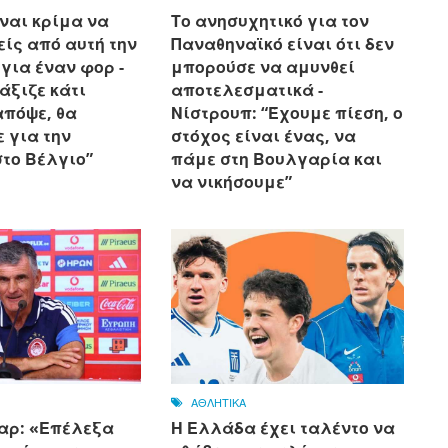
ναι κρίμα να
Το ανησυχητικό για τον
ίς από αυτή την
Παναθηναϊκό είναι ότι δεν
ια έναν φορ - ​​
μπορούσε να αμυνθεί
 άξιζε κάτι
αποτελεσματικά -
απόψε, θα
Νίστρουπ: “Έχουμε πίεση, ο
 για την
στόχος είναι ένας, να
στο Βέλγιο”
πάμε στη Βουλγαρία και
να νικήσουμε”
ΑΘΛΗΤΙΚΑ
αρ: «Επέλεξα
Η Ελλάδα έχει ταλέντο να