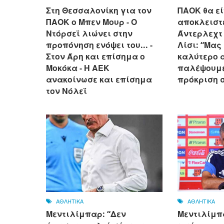
Στη Θεσσαλονίκη για τον
ΠΑΟΚ θα εί
ΠΑΟΚ ο Μπεν Μουρ - Ο
αποκλειστε
Ντόρσεϊ λιώνει στην
Άντερλεχτ γ
προπόνηση ενόψει του... -
Λίσι: “Μας
Στον Άρη και επίσημα ο
καλύτερο 
Μοκόκα - Η ΑΕΚ
παλέψουμε
ανακοίνωσε και επίσημα
πρόκριση 
τον Νόλεϊ
ΑΘΛΗΤΙΚΑ
ΑΘΛΗΤΙΚΑ
Μεντιλίμπαρ: “Δεν
Μεντιλίμπ