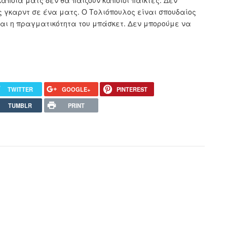
άποια ματς δεν θα παίζουν κάποιοι παίκτες. Δεν
ς γκαρντ σε ένα ματς. Ο Τολιόπουλος είναι σπουδαίος
ναι η πραγματικότητα του μπάσκετ. Δεν μπορούμε να
TWITTER
GOOGLE+
PINTEREST
TUMBLR
PRINT