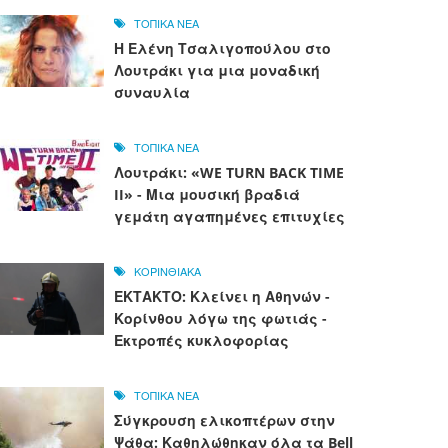
ΤΟΠΙΚΑ ΝΕΑ
Η Ελένη Τσαλιγοπούλου στο
Λουτράκι για μια μοναδική
συναυλία
ΤΟΠΙΚΑ ΝΕΑ
Λουτράκι: «WE TURN BACK TIME
II» - Μια μουσική βραδιά
γεμάτη αγαπημένες επιτυχίες
ΚΟΡΙΝΘΙΑΚΑ
ΕΚΤΑΚΤΟ: Κλείνει η Αθηνών -
Κορίνθου λόγω της φωτιάς -
Εκτροπές κυκλοφορίας
ΤΟΠΙΚΑ ΝΕΑ
Σύγκρουση ελικοπτέρων στην
Ψάθα: Καθηλώθηκαν όλα τα Bell