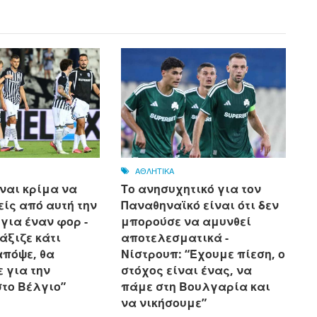
ΑΘΛΗΤΙΚΑ
ναι κρίμα να
Το ανησυχητικό για τον
ίς από αυτή την
Παναθηναϊκό είναι ότι δεν
ια έναν φορ - ​​
μπορούσε να αμυνθεί
 άξιζε κάτι
αποτελεσματικά -
απόψε, θα
Νίστρουπ: “Έχουμε πίεση, ο
 για την
στόχος είναι ένας, να
στο Βέλγιο”
πάμε στη Βουλγαρία και
να νικήσουμε”