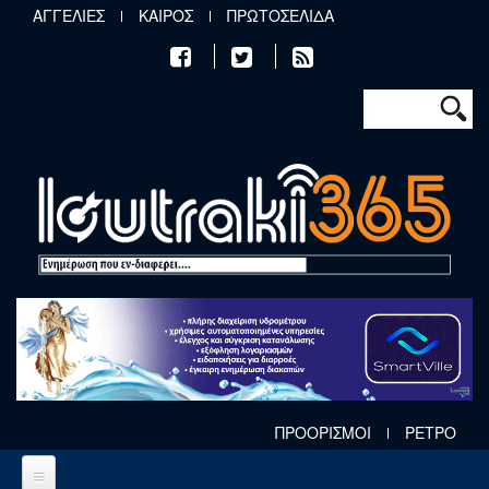
Παράκαμψη προς το κυρίως περιεχόμενο
ΑΓΓΕΛΙΕΣ
ΚΑΙΡΟΣ
ΠΡΩΤΟΣΕΛΙΔΑ
Φόρμα αν
Αναζήτηση
ΠΡΟΟΡΙΣΜΟΙ
ΡΕΤΡΟ