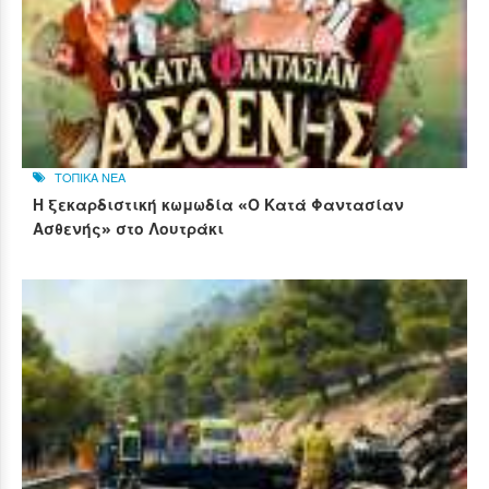
ΤΟΠΙΚΑ ΝΕΑ
Η ξεκαρδιστική κωμωδία «Ο Κατά Φαντασίαν
Ασθενής» στο Λουτράκι