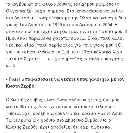
"οικογένεια" της φιλαρμονικής του Δήμου μας, όπου η
Όλγα παίζει μέχρι σήμερα. Έτσι αποφάσισα να μείνω
στο Λουτράκι. Παντρεύτηκα με την Όλγα και κάναμε δυο
γιους, Τον Δημήτρη το 1999 και τον Λάμπρο το 2004. Η
μεγαλύτερη επιτυχία στη ζωή μου είναι τα παιδιά μου !!!
Ήμουν και παραμένω χαζοπατέρας…. Είναι πολύ καλοί
νέοι και είμαι πολύ περήφανος για τους γιους μου!!! Οι
γιοι μου είναι ολόκληρη η ζωή μου !!! Τα υπόλοιπα λίγο
πολύ τα ξέρετε …… επιχειρηματίας, αυτοδημιούργητος
κ.τ.λ.
- Γιατί αποφασίσατε να θέσετε υποψηφιότητα με τον
Κωστή Ζερβό;
Ο Κωστής Ζερβός, είναι ένας άνθρωπος νέος, έντιμος
και άφθαρτος. Δεν έχει κανείς να του καταλογίσει
τίποτα. Έχει όρεξη για δουλειά και όραμα για το Δήμο.
Τα τελευταία 4 χρόνια στο Δημοτικό Συμβούλιο, ο
Κωστής Ζερβός, έχει αποδείξει ότι έχει σωστό και