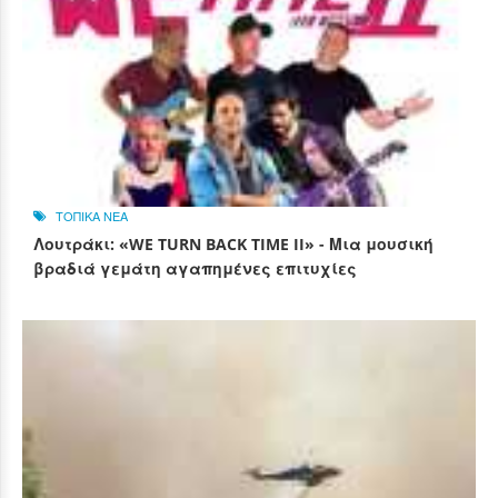
ΤΟΠΙΚΑ ΝΕΑ
Λουτράκι: «WE TURN BACK TIME II» - Μια μουσική
βραδιά γεμάτη αγαπημένες επιτυχίες