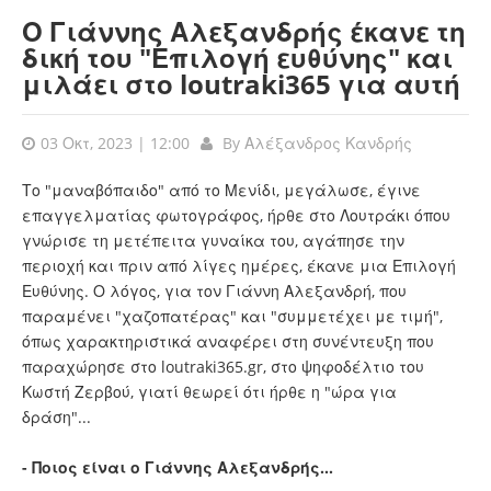
Ο Γιάννης Αλεξανδρής έκανε τη
δική του "Επιλογή ευθύνης" και
μιλάει στο loutraki365 για αυτή
03 Οκτ, 2023 | 12:00
By
Αλέξανδρος Κανδρής
Το "μαναβόπαιδο" από το Μενίδι, μεγάλωσε, έγινε
επαγγελματίας φωτογράφος, ήρθε στο Λουτράκι όπου
γνώρισε τη μετέπειτα γυναίκα του, αγάπησε την
περιοχή και πριν από λίγες ημέρες, έκανε μια Επιλογή
Ευθύνης. Ο λόγος, για τον Γιάννη Αλεξανδρή, που
παραμένει "χαζοπατέρας" και "συμμετέχει με τιμή",
όπως χαρακτηριστικά αναφέρει στη συνέντευξη που
παραχώρησε στο loutraki365.gr, στο ψηφοδέλτιο του
Κωστή Ζερβού, γιατί θεωρεί ότι ήρθε η "ώρα για
δράση"...
- Ποιος είναι ο Γιάννης Αλεξανδρής…