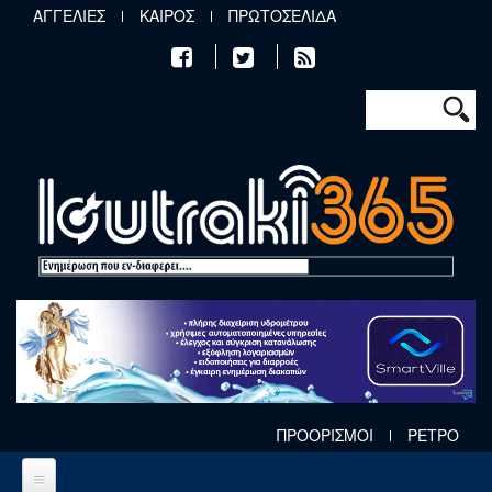
Παράκαμψη προς το κυρίως περιεχόμενο
ΑΓΓΕΛΙΕΣ
ΚΑΙΡΟΣ
ΠΡΩΤΟΣΕΛΙΔΑ
Φόρμα αν
Αναζήτηση
ΠΡΟΟΡΙΣΜΟΙ
ΡΕΤΡΟ