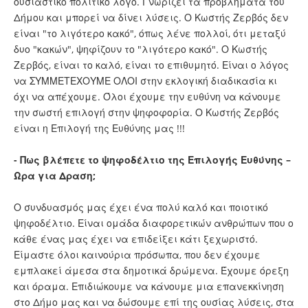
ουσιαστικό πολιτικό λόγο. Γνωρίζει τα προβλήματα του
Δήμου και μπορεί να δίνει λύσεις. Ο Κωστής Ζερβός δεν
είναι "το λιγότερο κακό", όπως λένε πολλοί, ότι μεταξύ
δυο "κακών", ψηφίζουν το "λιγότερο κακό". Ο Κωστής
Ζερβός, είναι το καλό, είναι το επιθυμητό. Είναι ο λόγος
να ΣΥΜΜΕΤΕΧΟΥΜΕ ΟΛΟΙ στην εκλογική διαδικασία κι
όχι να απέχουμε. Όλοι έχουμε την ευθύνη να κάνουμε
την σωστή επιλογή στην ψηφοφορία. Ο Κωστής Ζερβός
είναι η Επιλογή της Ευθύνης μας !!!
- Πως βλέπετε το ψηφοδέλτιο της Επιλογής Ευθύνης –
Ωρα για Δραση;
Ο συνδυασμός μας έχει ένα πολύ καλό και ποιοτικό
ψηφοδέλτιο. Είναι ομάδα διαφορετικών ανθρώπων που ο
κάθε ένας μας έχει να επιδείξει κάτι ξεχωριστό.
Είμαστε όλοι καινούρια πρόσωπα, που δεν έχουμε
εμπλακεί άμεσα στα δημοτικά δρώμενα. Έχουμε όρεξη
και όραμα. Επιδιώκουμε να κάνουμε μια επανεκκίνηση
στο Δήμο μας και να δώσουμε επί της ουσίας λύσεις, στα