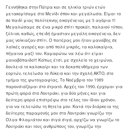
Γεννήθηκα στην Πάτρα και σε ηλικία τριών ετών
μετακομίσαμε στο Μενίδι όπου και μεγάλωσα. Είμαι το
4ο παιδί μιας πολύτεκνης οικογένειας με 5 αγόρια !!!
Μεγαλώσαμε σε ένα μικρό σπίτι προκάτ, παλαιού τύπου,
ξύλινο, καθώς, επειδή ήμασταν μεγάλη οικογένεια, δεν
μας νοίκιαζαν σπίτι. Ο πατέρας μου ήταν μανάβης σε
λαϊκές αγορές και από πολύ μικρός, τα καλοκαίρια,
πήγαινα μαζί του. Καμαρώνω να λέω ότι είμαι
μαναβόπαιδο!!! Κάπως έτσι, με σχολείο το χειμώνα,
δουλειά το καλοκαίρι και τα δεκαπενθήμερα των
εορτών, τελείωσα το Λύκειο και την σχολή ΑΚΤΟ, στο
τμήμα της φωτογραφίας. Το Νοέμβριο του 1989
παρουσιάζομαι στο στρατό. Αρχές του 1990, έρχομαι για
πρώτη φορά στο Λουτράκι, για δύο μήνες και για
δεύτερη φορά επιστρέφω στο τέλος του ίδιου χρόνου,
για να τελειώσω τη θητεία μου. Κατά την διάρκεια της
δεύτερης παραμονής μου στο Λουτράκι γνωρίζω την
Όλγα Φλαμιάτου και σιγά σιγά, αρχίζω να γνωρίζω το
Λουτράκι και τους ανθρώπους του, γνωρίζω την