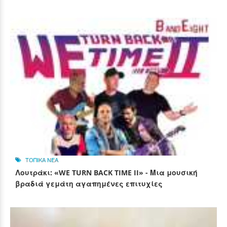
ΤΟΠΙΚΑ ΝΕΑ
Λουτράκι: «WE TURN BACK TIME II» - Μια μουσική
βραδιά γεμάτη αγαπημένες επιτυχίες