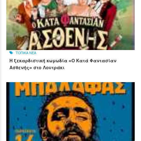
ΤΟΠΙΚΑ ΝΕΑ
Η ξεκαρδιστική κωμωδία «Ο Κατά Φαντασίαν
Ασθενής» στο Λουτράκι