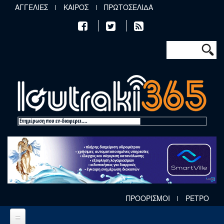
Παράκαμψη προς το κυρίως περιεχόμενο
ΑΓΓΕΛΙΕΣ
ΚΑΙΡΟΣ
ΠΡΩΤΟΣΕΛΙΔΑ
Φόρμα αν
Αναζήτηση
ΠΡΟΟΡΙΣΜΟΙ
ΡΕΤΡΟ