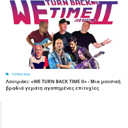
ΤΟΠΙΚΑ ΝΕΑ
Λουτράκι: «WE TURN BACK TIME II» - Μια μουσική
βραδιά γεμάτη αγαπημένες επιτυχίες