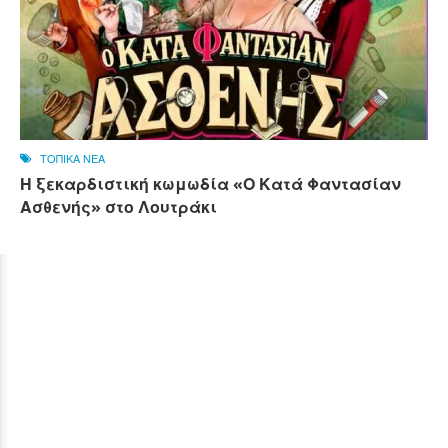
ΤΟΠΙΚΑ ΝΕΑ
Η ξεκαρδιστική κωμωδία «Ο Κατά Φαντασίαν
Ασθενής» στο Λουτράκι