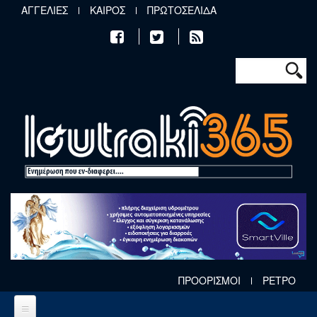
Παράκαμψη προς το κυρίως περιεχόμενο
ΑΓΓΕΛΙΕΣ
ΚΑΙΡΟΣ
ΠΡΩΤΟΣΕΛΙΔΑ
Φόρμα αν
Αναζήτηση
ΠΡΟΟΡΙΣΜΟΙ
ΡΕΤΡΟ