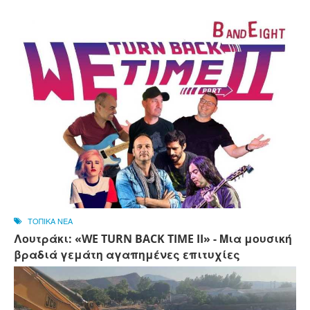
ΤΟΠΙΚΑ ΝΕΑ
Λουτράκι: «WE TURN BACK TIME II» - Μια μουσική
βραδιά γεμάτη αγαπημένες επιτυχίες