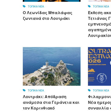
ΤΟΠΙΚΑ ΝΕΑ
ΤΟΠΙΚΑ ΝΕΑ
Ο Λεωνίδας Μπαλάφας
Έκθεση ακ
ζωντανά στο Λουτράκι
Τετιάνας Γ
εμπνευσμέ
αγαπημένε
Λουτρακίο
ΤΟΠΙΚΑ ΝΕΑ
ΤΟΠΙΚΑ ΝΕΑ
Λουτράκι: Απόδραση
Φιλαρμονι
ανάμεσα στα Γεράνεια και
Νέα ημερο
τον Κορινθιακό
συναυλία «