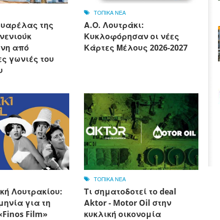
ΤΟΠΙΚΑ ΝΕΑ
ουαρέλας της
Α.Ο. Λουτράκι:
νενιούκ
Κυκλοφόρησαν οι νέες
νη από
Κάρτες Μέλους 2026-2027
ς γωνιές του
υ
ΤΟΠΙΚΑ ΝΕΑ
κή Λουτρακίου:
Τι σηματοδοτεί το deal
μηνία για τη
Αktor - Motor Oil στην
Finos Film»
κυκλική οικονομία