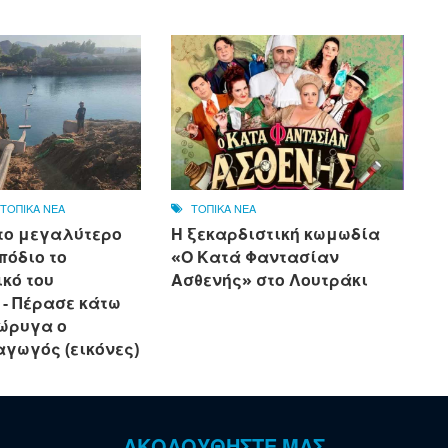
,
ΤΟΠΙΚΑ ΝΕΑ
ΤΟΠΙΚΑ ΝΕΑ
το μεγαλύτερο
Η ξεκαρδιστική κωμωδία
πόδιο το
«Ο Κατά Φαντασίαν
κό του
Ασθενής» στο Λουτράκι
 - Πέρασε κάτω
ιώρυγα ο
αγωγός (εικόνες)
ΑΚΟΛΟΥΘΗΣΤΕ ΜΑΣ