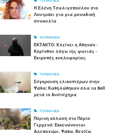
ΤΟΠΙΚΑ ΝΕΑ
Η Ελένη Τσαλιγοπούλου στο
Λουτράκι για μια μοναδική
συναυλία
ΚΟΡΙΝΘΙΑΚΑ
ΕΚΤΑΚΤΟ: Κλείνει η Αθηνών -
Κορίνθου λόγω της φωτιάς -
Εκτροπές κυκλοφορίας
ΤΟΠΙΚΑ ΝΕΑ
Σύγκρουση ελικοπτέρων στην
Ψάθα: Καθηλώθηκαν όλα τα Bell
μετά το δυστύχημα
ΤΟΠΙΚΑ ΝΕΑ
Πύρινη κόλαση στο Πόρτο
Γερμενό: Εκκενώνονται
Αλεποχώρι, Ψάθα, Βενίζα,