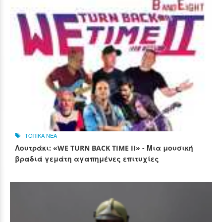
ΤΟΠΙΚΑ ΝΕΑ
Λουτράκι: «WE TURN BACK TIME II» - Μια μουσική
βραδιά γεμάτη αγαπημένες επιτυχίες