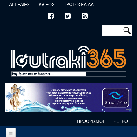
Παράκαμψη προς το κυρίως περιεχόμενο
ΑΓΓΕΛΙΕΣ
ΚΑΙΡΟΣ
ΠΡΩΤΟΣΕΛΙΔΑ
Φόρμα αν
Αναζήτηση
ΠΡΟΟΡΙΣΜΟΙ
ΡΕΤΡΟ