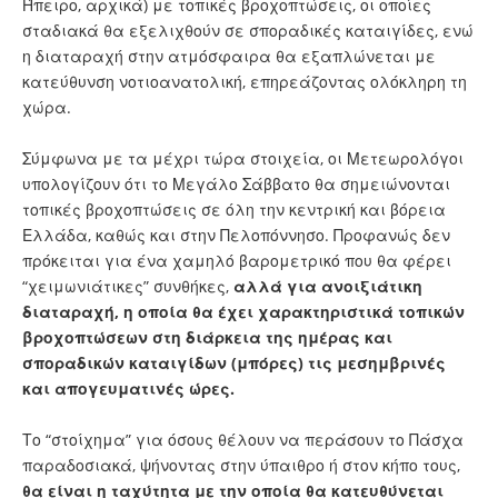
Ήπειρο, αρχικά) με τοπικές βροχοπτώσεις, οι οποίες
σταδιακά θα εξελιχθούν σε σποραδικές καταιγίδες, ενώ
η διαταραχή στην ατμόσφαιρα θα εξαπλώνεται με
κατεύθυνση νοτιοανατολική, επηρεάζοντας ολόκληρη τη
χώρα.
Σύμφωνα με τα μέχρι τώρα στοιχεία, οι Μετεωρολόγοι
υπολογίζουν ότι το Μεγάλο Σάββατο θα σημειώνονται
τοπικές βροχοπτώσεις σε όλη την κεντρική και βόρεια
Ελλάδα, καθώς και στην Πελοπόννησο. Προφανώς δεν
πρόκειται για ένα χαμηλό βαρομετρικό που θα φέρει
“χειμωνιάτικες” συνθήκες,
αλλά για ανοιξιάτικη
διαταραχή, η οποία θα έχει χαρακτηριστικά τοπικών
βροχοπτώσεων στη διάρκεια της ημέρας και
σποραδικών καταιγίδων (μπόρες) τις μεσημβρινές
και απογευματινές ώρες.
Το “στοίχημα” για όσους θέλουν να περάσουν το Πάσχα
παραδοσιακά, ψήνοντας στην ύπαιθρο ή στον κήπο τους,
θα είναι η ταχύτητα με την οποία θα κατευθύνεται