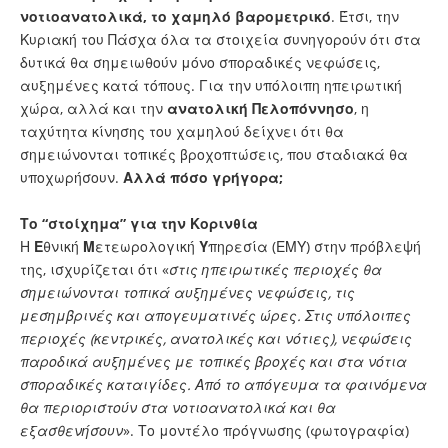
νοτιοανατολικά, το χαμηλό βαρομετρικό
. Έτσι, την
Κυριακή του Πάσχα όλα τα στοιχεία συνηγορούν ότι στα
δυτικά θα σημειωθούν μόνο σποραδικές νεφώσεις,
αυξημένες κατά τόπους. Για την υπόλοιπη ηπειρωτική
χώρα, αλλά και την
ανατολική Πελοπόννησο
, η
ταχύτητα κίνησης του χαμηλού δείχνει ότι θα
σημειώνονται τοπικές βροχοπτώσεις, που σταδιακά θα
υποχωρήσουν.
Αλλά πόσο γρήγορα;
Το
“
στοίχημα
”
για την Κορινθία
Η
Ε
θνική
Μ
ετεωρολογική
Υ
πηρεσία (ΕΜΥ) στην πρόβλεψή
της, ισχυρίζεται ότι «
στις ηπειρωτικές περιοχές θα
σημειώνονται τοπικά αυξημένες νεφώσεις, τις
μεσημβρινές και απογευματινές ώρες. Στις υπόλοιπες
περιοχές (κεντρικές, ανατολικές και νότιες), νεφώσεις
παροδικά αυξημένες με τοπικές βροχές και στα νότια
σποραδικές καταιγίδες. Από το απόγευμα τα φαινόμενα
θα περιοριστούν στα νοτιοανατολικά και θα
εξασθενήσουν
». Το μοντέλο πρόγνωσης (φωτογραφία)