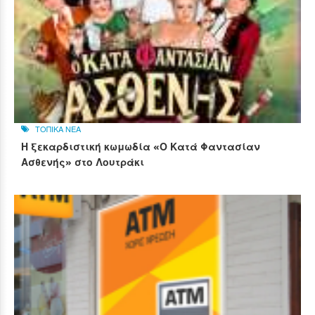
ΤΟΠΙΚΑ ΝΕΑ
Η ξεκαρδιστική κωμωδία «Ο Κατά Φαντασίαν
Ασθενής» στο Λουτράκι