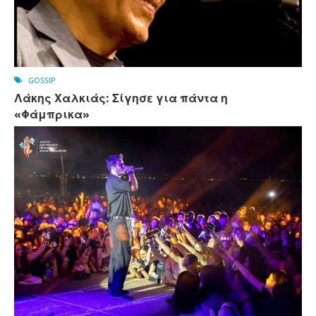
GOSSIP
Λάκης Χαλκιάς: Σίγησε για πάντα η
«Φάμπρικα»