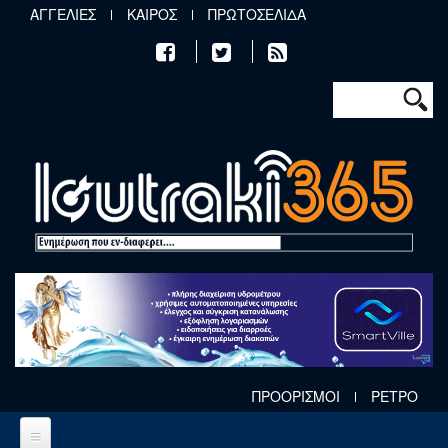
Παράκαμψη προς το κυρίως περιεχόμενο
ΑΓΓΕΛΙΕΣ
ΚΑΙΡΟΣ
ΠΡΩΤΟΣΕΛΙΔΑ
Φόρμα αν
Αναζήτηση
ΠΡΟΟΡΙΣΜΟΙ
ΡΕΤΡΟ