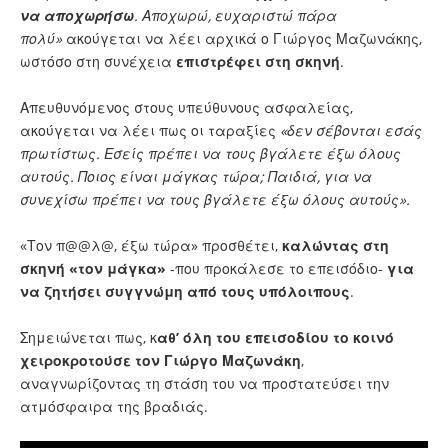
να αποχωρήσω
. Αποχωρώ, ευχαριστώ πάρα
πολύ»
ακούγεται να λέει αρχικά ο Γιώργος Μαζωνάκης,
ωστόσο στη συνέχεια
επιστρέφει στη σκηνή
.
Απευθυνόμενος στους υπεύθυνους ασφαλείας,
ακούγεται να λέει πως οι ταραξίες
«δεν σέβονται εσάς
πρωτίστως. Εσείς πρέπει να τους βγάλετε έξω όλους
αυτούς.
Ποιος είναι μάγκας τώρα; Παιδιά, για να
συνεχίσω πρέπει να τους βγάλετε έξω όλους αυτούς».
«Τον π@@λ@, έξω τώρα» προσθέτει,
καλώντας στη
σκηνή «τον μάγκα»
-που προκάλεσε το επεισόδιο-
για
να ζητήσει συγγνώμη από τους υπόλοιπους
.
Σημειώνεται πως, κ
αθ’ όλη του επεισοδίου το κοινό
χειροκροτούσε τον Γιώργο Μαζωνάκη
,
αναγνωρίζοντας τη στάση του να προστατεύσει την
ατμόσφαιρα της βραδιάς.