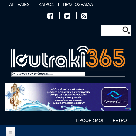
Παράκαμψη προς το κυρίως περιεχόμενο
ΑΓΓΕΛΙΕΣ
ΚΑΙΡΟΣ
ΠΡΩΤΟΣΕΛΙΔΑ
Φόρμα αν
Αναζήτηση
ΠΡΟΟΡΙΣΜΟΙ
ΡΕΤΡΟ