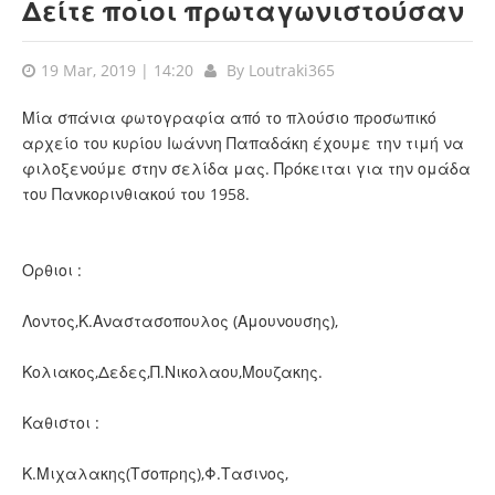
Δείτε ποιοι πρωταγωνιστούσαν
19 Mar, 2019 | 14:20
By
Loutraki365
Μία σπάνια φωτογραφία από το πλούσιο προσωπικό
αρχείο του κυρίου Ιωάννη Παπαδάκη έχουμε την τιμή να
φιλοξενούμε στην σελίδα μας. Πρόκειται για την ομάδα
του Πανκορινθιακού του 1958.
Ορθιοι :
Λοντος,Κ.Αναστασοπουλος (Αμουνουσης),
Κολιακος,Δεδες,Π.Νικολαου,Μουζακης.
Καθιστοι :
Κ.Μιχαλακης(Τσοπρης),Φ.Τασινος,