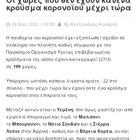
κρούσμα κορονοϊού μέχρι τώρα
28 Mar, 2020 | 09:00
By
Αλέξανδρος Κανδρής
Η πανδημία του κορονοϊού έχει εξαπλωθεί σχεδόν σε
ολόκληρο τον πλανήτη, καθώς σύμφωνα με τον
Παγκόσμιο Οργανισμό Υγείας επιβεβαιωμένα
κρούσματα της νόσου έχουν καταγραφεί (27/3)
σε
199
χώρες.
Υπάρχουν, ωστόσο, κάποια λιγοστά κράτη - 22 στο
σύνολο - που μέχρι τώρα δεν έχουν ούτε ένα κρούσμα
κορονοϊού στην επικράτειά τους.
Μεταξύ αυτών είναι η
Υεμένη
, που όμως μαστίζεται από
εμφύλιο σπαραγμό και λιμό, το
Μαλάουι
,
το
Μπουρούντι
, το
Νότιο Σουδάν
και η
Σιέρρα
Λεόνε
στην Αφρική - καθώς και η
Βόρεια Κορέα
, αν και
υπάρχει μεγάλη δυσπιστία ως προς την φερεγγυότητα