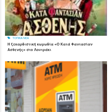
ΤΟΠΙΚΑ ΝΕΑ
Η ξεκαρδιστική κωμωδία «Ο Κατά Φαντασίαν
Ασθενής» στο Λουτράκι