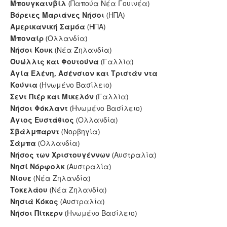
Μπουγκαινβίλ
(Παπούα Νέα Γουινέα)
Βόρειες Μαριάνες Νήσοι
(ΗΠΑ)
Αμερικανική Σαμόα
(ΗΠΑ)
Μποναίρ
(Ολλανδία)
Νήσοι Κουκ
(Νέα Ζηλανδία)
Ουώλλις και Φουτούνα
(Γαλλία)
Αγία Ελένη, Ασένσιον και Τριστάν ντα
Κούνια
(Ηνωμένο Βασίλειο)
Σεντ Πιέρ και Μικελόν
(Γαλλία)
Νήσοι Φόκλαντ
(Ηνωμένο Βασίλειο)
Αγιος Ευστάθιος
(Ολλανδία)
Σβάλμπαρντ
(Νορβηγία)
Σάμπα
(Ολλανδία)
Νήσος των Χριστουγέννων
(Αυστραλία)
Νησί Νόρφολκ
(Αυστραλία)
Νίουε
(Νέα Ζηλανδία)
Τοκελάου
(Νέα Ζηλανδία)
Νησιά Κόκος
(Αυστραλία)
Νήσοι Πίτκερν
(Ηνωμένο Βασίλειο)