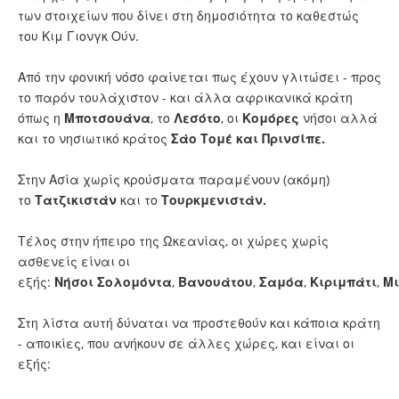
των στοιχείων που δίνει στη δημοσιότητα το καθεστώς
του Κιμ Γιονγκ Ούν.
Από την φονική νόσο φαίνεται πως έχουν γλιτώσει - προς
το παρόν τουλάχιστον - και άλλα αφρικανικά κράτη
όπως η
Μποτσουάνα
, το
Λεσότο
, οι
Κομόρες
νήσοι αλλά
και το νησιωτικό κράτος
Σάο Τομέ και Πρινσίπε.
Στην Ασία χωρίς κρούσματα παραμένουν (ακόμη)
το
Τατζικιστάν
και το
Τουρκμενιστάν.
Τέλος στην ήπειρο της Ωκεανίας, οι χώρες χωρίς
ασθενείς είναι οι
εξής:
Νήσοι
Σολομόντα
,
Βανουάτου
,
Σαμόα
,
Κιριμπάτι
,
Μι
Στη λίστα αυτή δύναται να προστεθούν και κάποια κράτη
- αποικίες, που ανήκουν σε άλλες χώρες, και είναι οι
εξής: