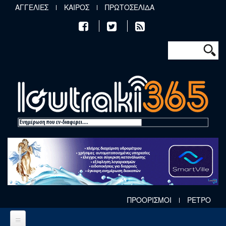
Παράκαμψη προς το κυρίως περιεχόμενο
ΑΓΓΕΛΙΕΣ
ΚΑΙΡΟΣ
ΠΡΩΤΟΣΕΛΙΔΑ
Φόρμα αν
Αναζήτηση
ΠΡΟΟΡΙΣΜΟΙ
ΡΕΤΡΟ