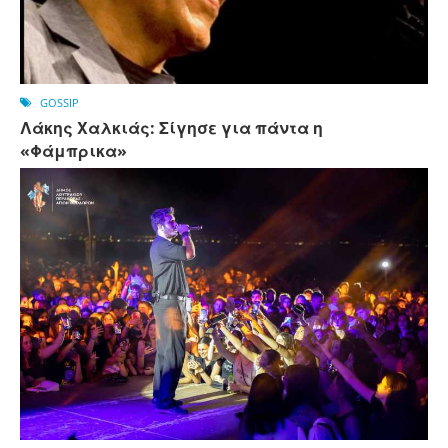
GOSSIP
Λάκης Χαλκιάς: Σίγησε για πάντα η
«Φάμπρικα»