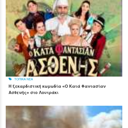
ΤΟΠΙΚΑ ΝΕΑ
Η ξεκαρδιστική κωμωδία «Ο Κατά Φαντασίαν
Ασθενής» στο Λουτράκι