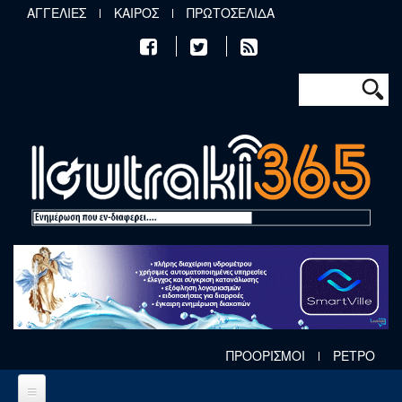
Παράκαμψη προς το κυρίως περιεχόμενο
ΑΓΓΕΛΙΕΣ
ΚΑΙΡΟΣ
ΠΡΩΤΟΣΕΛΙΔΑ
Φόρμα αν
Αναζήτηση
ΠΡΟΟΡΙΣΜΟΙ
ΡΕΤΡΟ