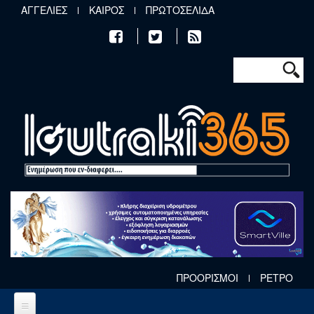
Παράκαμψη προς το κυρίως περιεχόμενο
ΑΓΓΕΛΙΕΣ
ΚΑΙΡΟΣ
ΠΡΩΤΟΣΕΛΙΔΑ
Φόρμα αν
Αναζήτηση
ΠΡΟΟΡΙΣΜΟΙ
ΡΕΤΡΟ