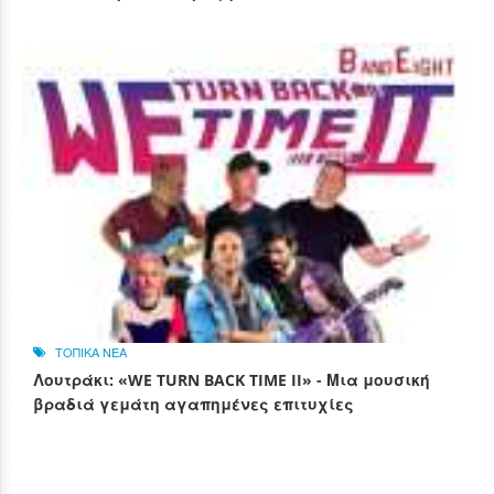
ΤΟΠΙΚΑ ΝΕΑ
Λουτράκι: «WE TURN BACK TIME II» - Μια μουσική
βραδιά γεμάτη αγαπημένες επιτυχίες