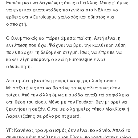
Ευρώπη και να δαγκώνεις όπως ο Γάλλος. Μπορεί όμως
να έχει και εκατοντάδες παιχνίδια στο NBA και να
έρθεις στην Euroleague χαλαρός και σβηστός για
αρπαχτή.
Ο Ολυμπιακός θα πάρει άμεσα παίκτη. Αυτή είναι η
εντύπωση που έχω. Ψάχνει να βρει την καλύτερη λύση
που υπάρχει τη δεδομένη στιγμή. Ίσως να έπρεπε να
κάνει λίγη υπομονή, αλλά η Euroleague είναι
αδυσώπητη.
Από τη μία η βιασύνη μπορεί να φέρει λύση τύπου
Μπραζντέικις και να βαράνε τα κεφάλια τους στον
τοίχοι. Από την άλλη όμως η ομάδα αναζητά ασφάλεια
στη θέση του άσου. Μόνο με τον Γουόκαπ δεν μπορεί να
ξεκινήσει η σεζόν. Ούτε με αλχημείες τύπου ΜακΚίσικ ή
Λαρεντζάκης σε ρόλο point guard.
ΥΓ: Κανένας τραυματισμός δεν είναι καλό νέο. Απλά το
συγκεκριμένο πρόβλημα του Εβανς παρουσιάστηκε τώρα