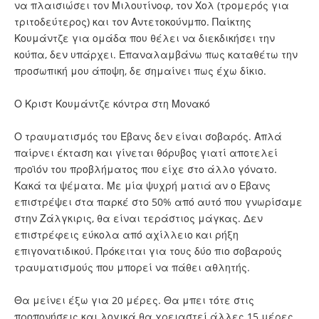
να πλαισιώσει τον Μιλουτίνοφ, τον Χολ (τρομερός για
τριτοδεύτερος) και τον Αντετοκούνμπο. Παίκτης
Κουμάντζε για ομάδα που θέλει να διεκδικήσει την
κούπα, δεν υπάρχει. Επαναλαμβάνω πως καταθέτω την
προσωπική μου άποψη, δε σημαίνει πως έχω δίκιο.
Ο Κριστ Κουμάντζε κόντρα στη Μονακό
Ο τραυματισμός του Έβανς δεν είναι σοβαρός. Απλά
παίρνει έκταση και γίνεται θόρυβος γιατί αποτελεί
προϊόν του προβλήματος που είχε στο άλλο γόνατο.
Κακά τα ψέματα. Με μία ψυχρή ματιά αν ο Εβανς
επιστρέψει στα παρκέ στο 50% από αυτό που γνωρίσαμε
στην Ζάλγκιρις, θα είναι τεράστιος μάγκας. Δεν
επιστρέφεις εύκολα από αχίλλειο και ρήξη
επιγονατιδικού. Πρόκειται για τους δύο πιο σοβαρούς
τραυματισμούς που μπορεί να πάθει αθλητής.
Θα μείνει έξω για 20 μέρες. Θα μπει τότε στις
προπονήσεις και λογικά θα χρειαστεί άλλες 15 μέρες