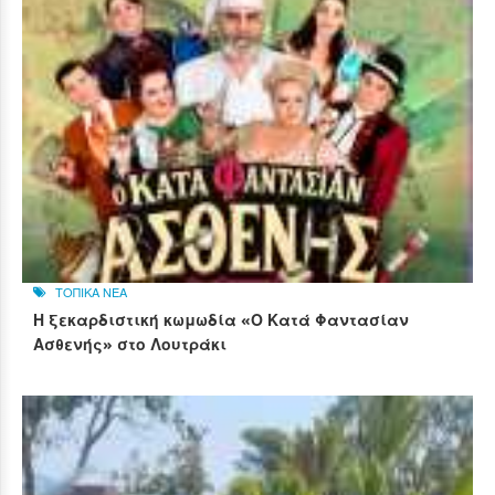
ΤΟΠΙΚΑ ΝΕΑ
Η ξεκαρδιστική κωμωδία «Ο Κατά Φαντασίαν
Ασθενής» στο Λουτράκι