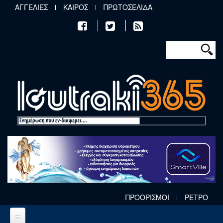
Παράκαμψη προς το κυρίως περιεχόμενο
ΑΓΓΕΛΙΕΣ
ΚΑΙΡΟΣ
ΠΡΩΤΟΣΕΛΙΔΑ
Φόρμα αν
Αναζήτηση
ΠΡΟΟΡΙΣΜΟΙ
ΡΕΤΡΟ