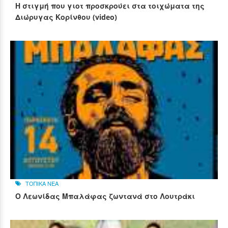
Η στιγμή που γιοτ προσκρούει στα τοιχώματα της
Διώρυγας Κορίνθου (video)
ΤΟΠΙΚΑ ΝΕΑ
Ο Λεωνίδας Μπαλάφας ζωντανά στο Λουτράκι