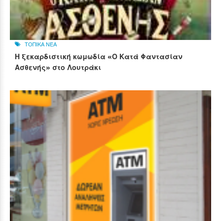
ΤΟΠΙΚΑ ΝΕΑ
Η ξεκαρδιστική κωμωδία «Ο Κατά Φαντασίαν
Ασθενής» στο Λουτράκι