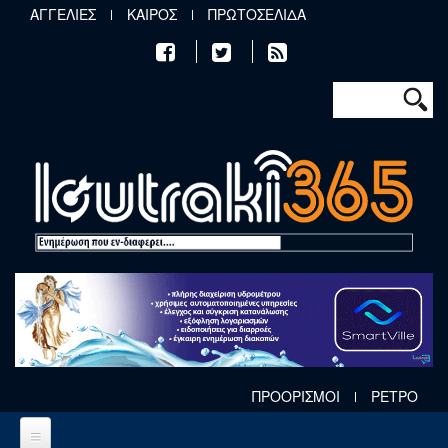
Παράκαμψη προς το κυρίως περιεχόμενο
ΑΓΓΕΛΙΕΣ
ΚΑΙΡΟΣ
ΠΡΩΤΟΣΕΛΙΔΑ
Φόρμα αν
Αναζήτηση
ΠΡΟΟΡΙΣΜΟΙ
ΡΕΤΡΟ