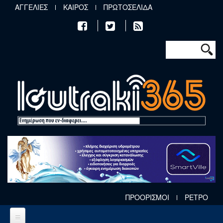
Παράκαμψη προς το κυρίως περιεχόμενο
ΑΓΓΕΛΙΕΣ
ΚΑΙΡΟΣ
ΠΡΩΤΟΣΕΛΙΔΑ
Φόρμα αν
Αναζήτηση
ΠΡΟΟΡΙΣΜΟΙ
ΡΕΤΡΟ