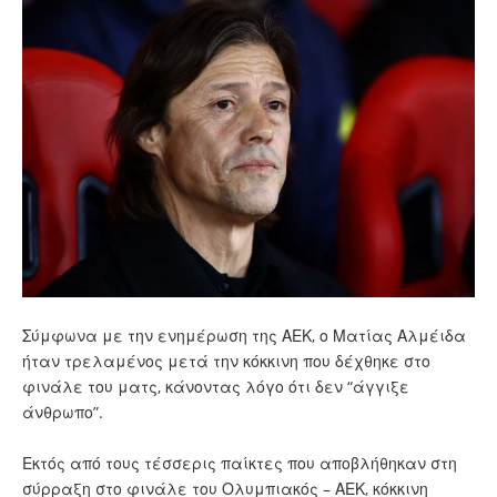
Σύμφωνα με την ενημέρωση της ΑΕΚ, ο Ματίας Αλμέιδα
ήταν τρελαμένος μετά την κόκκινη που δέχθηκε στο
φινάλε του ματς, κάνοντας λόγο ότι δεν “άγγιξε
άνθρωπο”.
Εκτός από τους τέσσερις παίκτες που αποβλήθηκαν στη
σύρραξη στο φινάλε του Ολυμπιακός – ΑΕΚ, κόκκινη