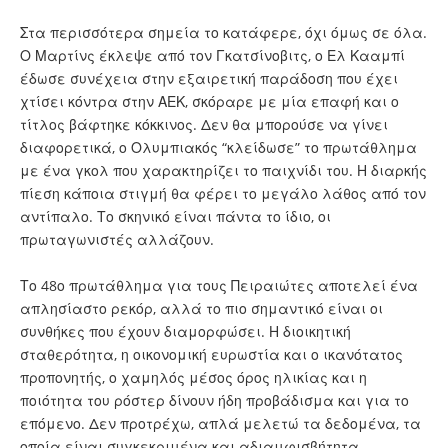
Στα περισσότερα σημεία το κατάφερε, όχι όμως σε όλα.
Ο Μαρτίνς έκλεψε από τον Γκατσίνοβιτς, ο Ελ Κααμπί
έδωσε συνέχεια στην εξαιρετική παράδοση που έχει
χτίσει κόντρα στην ΑΕΚ, σκόραρε με μία επαφή και ο
τίτλος βάφτηκε κόκκινος. Δεν θα μπορούσε να γίνει
διαφορετικά, ο Ολυμπιακός “κλείδωσε” το πρωτάθλημα
με ένα γκολ που χαρακτηρίζει το παιχνίδι του. Η διαρκής
πίεση κάποια στιγμή θα φέρει το μεγάλο λάθος από τον
αντίπαλο. Το σκηνικό είναι πάντα το ίδιο, οι
πρωταγωνιστές αλλάζουν.
Το 48ο πρωτάθλημα για τους Πειραιώτες αποτελεί ένα
απλησίαστο ρεκόρ, αλλά το πιο σημαντικό είναι οι
συνθήκες που έχουν διαμορφώσει. Η διοικητική
σταθερότητα, η οικονομική ευρωστία και ο ικανότατος
προπονητής, ο χαμηλός μέσος όρος ηλικίας και η
ποιότητα του ρόστερ δίνουν ήδη προβάδισμα και για το
επόμενο. Δεν προτρέχω, απλά μελετώ τα δεδομένα, τα
οποία είναι συγκεκριμένα και αδιαμφισβήτητα…