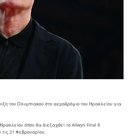
ιξη του Ολυμπιακού στο αεροδρόμιο του Ηρακλείου για
ρακλείου όπου θα διεξαχθεί το Allwyn Final 8
ι τις 21 Φεβρουαρίου.