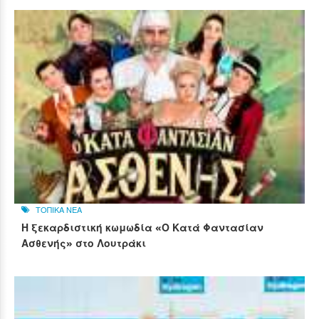
ΤΟΠΙΚΑ ΝΕΑ
Η ξεκαρδιστική κωμωδία «Ο Κατά Φαντασίαν
Ασθενής» στο Λουτράκι