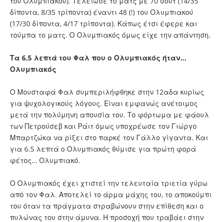
του Ολυμπιακού). Τελείωσε το ματς με 70 σουτ (14/35
δίποντα, 8/35 τρίποντα) έναντι 48 (!) του Ολυμπιακού
(17/30 δίποντα, 4/17 τρίποντα). Κάπως έτσι έφερε και
τούμπα το ματς. Ο Ολυμπιακός όμως είχε την απάντηση.
Τα 6.5 λεπτά του Φαλ που ο Ολυμπιακός ήταν...
Ολυμπιακός
Ο Μουσταφά Φαλ συμπεριλήφθηκε στην 12αδα κυρίως
για ψυχολογικούς λόγους. Είναι εμφανώς ανέτοιμος
μετά την πολύμηνη απουσία του. Το φόρτωμα με φάουλ
των Πετρούσεβ και Ράιτ όμως υποχρέωσε τον Γιώργο
Μπαρτζώκα να ρίξει στο παρκέ τον Γάλλο γίγαντα. Και
για 6.5 λεπτά ο Ολυμπιακός θύμισε για πρώτη φορά
φέτος… Ολυμπιακό.
Ο Ολυμπιακός έχει χτιστεί την τελευταία τριετία γύρω
από τον Φαλ. Αποτελεί το άρμα μάχης του, το αποκούμπι
του όταν τα πράγματα στραβώνουν στην επίθεση και ο
πυλώνας του στην άμυνα. Η προσοχή που τραβάει στην