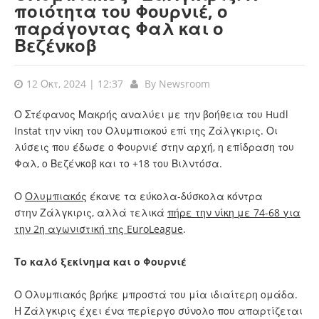
ποιότητα του Φουρνιέ, ο
παράγοντας Φαλ και ο
Βεζένκοβ
12 Οκτ, 2024 | 12:37
By
Newsroom
Ο Στέφανος Μακρής αναλύει με την βοήθεια του Hudl
Instat την νίκη του Ολυμπιακού επί της Ζάλγκιρις. Οι
λύσεις που έδωσε ο Φουρνιέ στην αρχή, η επίδραση του
Φαλ, ο Βεζένκοβ και το +18 του Βιλντόσα.
Ο
Ολυμπιακός
έκανε τα εύκολα-δύσκολα κόντρα
στην Ζάλγκιρις, αλλά τελικά
πήρε την νίκη με 74-68 για
την 2η αγωνιστική της EuroLeague
.
Το καλό ξεκίνημα και ο Φουρνιέ
Ο Ολυμπιακός βρήκε μπροστά του μία ιδιαίτερη ομάδα.
Η Ζάλγκιρις έχει ένα περίεργο σύνολο που απαρτίζεται