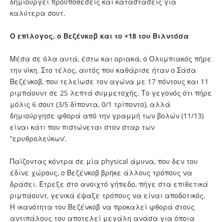
δημιουργεί προϋποθέσεις και καταστάσεις για
καλύτερα σουτ.
Ο επίλογος, ο Βεζένκοβ και το +18 του Βιλντόσα
Μέσα σε όλα αυτά, έστω και οριακά, ο Ολυμπιακός πήρε
την νίκη. Στο τέλος, αυτός που καθάρισε ήταν ο Σάσα
Βεζένκοβ, που τελείωσε τον αγώνα με 17 πόντους και 11
ριμπάουντ σε 25 λεπτά συμμετοχής. Το γεγονός ότι πήρε
μόλις 6 σουτ (3/5 δίποντα, 0/1 τρίποντο), αλλά
δημιούργησε φθορά από την γραμμή των βολών (11/13)
είναι κάτι που πιστώνεται στον σταρ των
“ερυθρολεύκων’.
Παίζοντας κόντρα σε μία physical άμυνα, που δεν του
έδινε χώρους, ο Βεζένκοβ βρήκε άλλους τρόπους να
δράσει. Έτρεξε στο ανοιχτό γήπεδο, πήγε στα επιθετικά
ριμπάουντ, γενικά έψαξε τρόπους να είναι αποδοτικός.
Η ικανότητα του Βεζένκοβ να προκαλεί φθορά στους
αντιπάλους του αποτελεί μεγάλη ανάσα για όποια