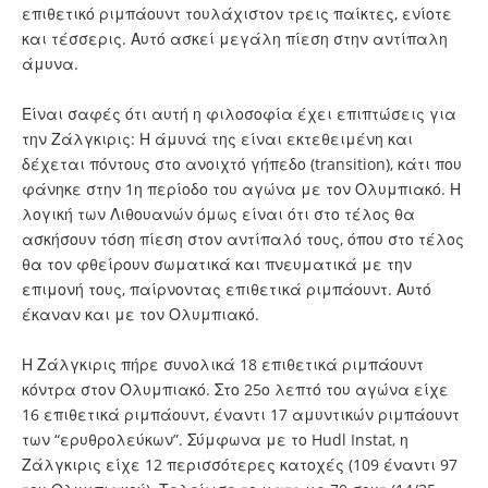
επιθετικό ριμπάουντ τουλάχιστον τρεις παίκτες, ενίοτε
και τέσσερις. Αυτό ασκεί μεγάλη πίεση στην αντίπαλη
άμυνα.
Είναι σαφές ότι αυτή η φιλοσοφία έχει επιπτώσεις για
την Ζάλγκιρις: Η άμυνά της είναι εκτεθειμένη και
δέχεται πόντους στο ανοιχτό γήπεδο (transition), κάτι που
φάνηκε στην 1η περίοδο του αγώνα με τον Ολυμπιακό. Η
λογική των Λιθουανών όμως είναι ότι στο τέλος θα
ασκήσουν τόση πίεση στον αντίπαλό τους, όπου στο τέλος
θα τον φθείρουν σωματικά και πνευματικά με την
επιμονή τους, παίρνοντας επιθετικά ριμπάουντ. Αυτό
έκαναν και με τον Ολυμπιακό.
Η Ζάλγκιρις πήρε συνολικά 18 επιθετικά ριμπάουντ
κόντρα στον Ολυμπιακό. Στο 25ο λεπτό του αγώνα είχε
16 επιθετικά ριμπάουντ, έναντι 17 αμυντικών ριμπάουντ
των “ερυθρολεύκων”. Σύμφωνα με το Hudl Instat, η
Ζάλγκιρις είχε 12 περισσότερες κατοχές (109 έναντι 97