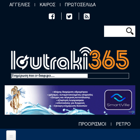
Παράκαμψη προς το κυρίως περιεχόμενο
ΑΓΓΕΛΙΕΣ
ΚΑΙΡΟΣ
ΠΡΩΤΟΣΕΛΙΔΑ
Φόρμα αν
Αναζήτηση
ΠΡΟΟΡΙΣΜΟΙ
ΡΕΤΡΟ