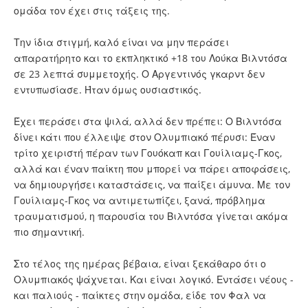
ομάδα τον έχει στις τάξεις της.
Την ίδια στιγμή, καλό είναι να μην περάσει
απαρατήρητο και το εκπληκτικό +18 του Λούκα Βιλντόσα
σε 23 λεπτά συμμετοχής. Ο Αργεντινός γκαρντ δεν
εντυπωσίασε. Ήταν όμως ουσιαστικός.
Έχει περάσει στα ψιλά, αλλά δεν πρέπει: Ο Βιλντόσα
δίνει κάτι που έλλειψε στον Ολυμπιακό πέρυσι: Έναν
τρίτο χειριστή πέραν των Γουόκαπ και Γουίλιαμς-Γκος,
αλλά και έναν παίκτη που μπορεί να πάρει αποφάσεις,
να δημιουργήσει καταστάσεις, να παίξει άμυνα. Με τον
Γουίλιαμς-Γκος να αντιμετωπίζει, ξανά, πρόβλημα
τραυματισμού, η παρουσία του Βιλντόσα γίνεται ακόμα
πιο σημαντική.
Στο τέλος της ημέρας βέβαια, είναι ξεκάθαρο ότι ο
Ολυμπιακός ψάχνεται. Και είναι λογικό. Εντάσει νέους -
και παλιούς - παίκτες στην ομάδα, είδε τον Φαλ να