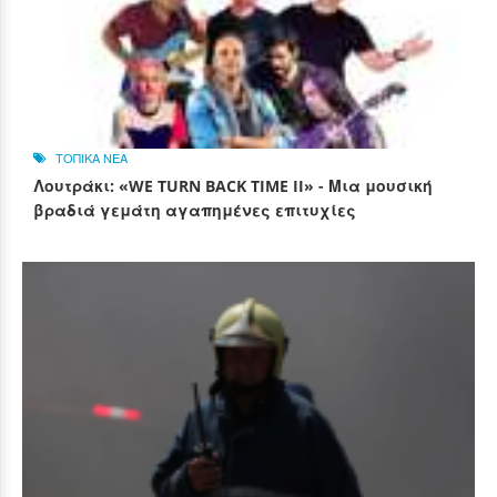
ΤΟΠΙΚΑ ΝΕΑ
Λουτράκι: «WE TURN BACK TIME II» - Μια μουσική
βραδιά γεμάτη αγαπημένες επιτυχίες