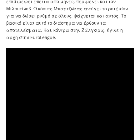
επιστρέφει έπειτα από μήνες, περιμένει και τον
Μιλουτίνοβ. Ο κόουτς Μπαρτζώκας ανοίγει το ροτέισον
για να δώσει ρυθμό σε όλους, ψάχνεται και αυτός. Το
βασικό είναι αυτό το διάστημα να έρθουν τα
αποτελέσματα. Και, κόντρα στην Ζάλγκιρις, έγινε η
αρχή στην EuroLeague.