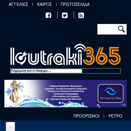
Παράκαμψη προς το κυρίως περιεχόμενο
ΑΓΓΕΛΙΕΣ
ΚΑΙΡΟΣ
ΠΡΩΤΟΣΕΛΙΔΑ
Φόρμα αν
Αναζήτηση
ΠΡΟΟΡΙΣΜΟΙ
ΡΕΤΡΟ