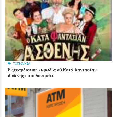
ΤΟΠΙΚΑ ΝΕΑ
Η ξεκαρδιστική κωμωδία «Ο Κατά Φαντασίαν
Ασθενής» στο Λουτράκι