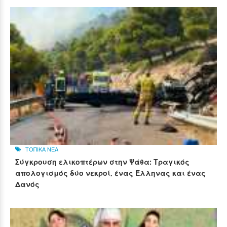
ΤΟΠΙΚΑ ΝΕΑ
Σύγκρουση ελικοπτέρων στην Ψάθα: Τραγικός
απολογισμός δύο νεκροί, ένας Έλληνας και ένας
Δανός