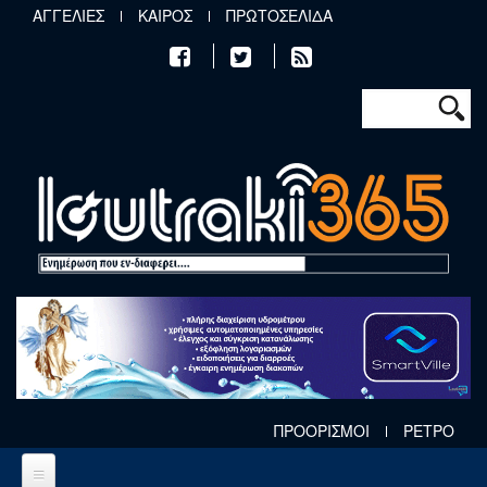
Παράκαμψη προς το κυρίως περιεχόμενο
ΑΓΓΕΛΙΕΣ
ΚΑΙΡΟΣ
ΠΡΩΤΟΣΕΛΙΔΑ
Φόρμα αν
Αναζήτηση
ΠΡΟΟΡΙΣΜΟΙ
ΡΕΤΡΟ