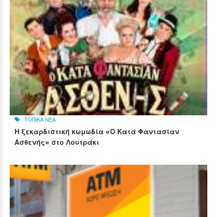
ΤΟΠΙΚΑ ΝΕΑ
Η ξεκαρδιστική κωμωδία «Ο Κατά Φαντασίαν
Ασθενής» στο Λουτράκι