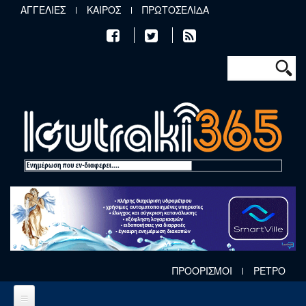
Παράκαμψη προς το κυρίως περιεχόμενο
ΑΓΓΕΛΙΕΣ
ΚΑΙΡΟΣ
ΠΡΩΤΟΣΕΛΙΔΑ
Φόρμα αν
Αναζήτηση
ΠΡΟΟΡΙΣΜΟΙ
ΡΕΤΡΟ