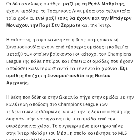
Οι δύο αγγλικές ομάδες,
μαζί με τη Ρεάλ Μαδρίτης
,
έχουν κερδίσει το Τσάμπιονς Λιγκ μέσα στα τελευταία
τρία χρόνια,
ενώ μαζί τους θα έχουν και την Μπάγερν
Μονάχου, την Παρί Σεν Ζερμαίν
και την Ίντερ.
Η ασιατική, η αφρικανική και η βορειοαμερικανική
Συνομοσπονδία έχουν από τέσσερις ομάδες η καθεμία
μεταξύ των οποίων βρίσκονται οι κάτοχοι του Champions
League της κάθε ηπείρου και έπειτα οι ομάδες που έχουν
αποδόσει καλύτερα σ’ αυτά τα τελευταία χρόνια.
Έξι
ομάδες θα έχει η Συνομοσπονδία της Νοτίου
Αμερικής.
Η θέση που δόθηκε στην Ωκεανία πήγε στην ομάδα με την
καλύτερη απόδοση στο Champions League των
τελευταίων τεσσάρων ετών με την τελευταία θέση της
διοργάνωσης να πηγαίνει σε μια ομάδα από την
οικοδέσποινα χώρα. Το συγκεκριμένο εισιτήριο πήγε
στην Ίντερ Μαϊάμι του Μέσι, η οποία κατέκτησε το MLS