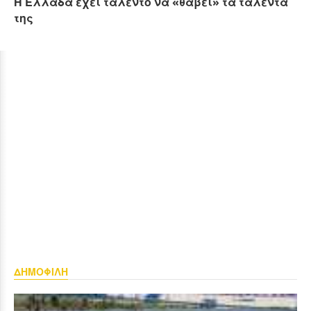
Η Ελλάδα έχει ταλέντο να «θάβει» τα ταλέντα
της
ΔΗΜΟΦΙΛΗ