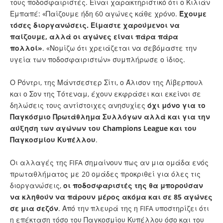
τους ποδοσφαιριστές. Είναι χαρακτηριστικό ότι ο Κιλιάν
Εμπαπέ: «Παίζουμε ήδη 60 αγώνες κάθε χρόνο.
Έχουμε
τόσες διοργανώσεις. Είμαστε χαρούμενοι να
παίζουμε, αλλά οι αγώνες είναι πάρα πάρα
πολλοί»
. «Νομίζω ότι χρειάζεται να σεβόμαστε την
υγεία των ποδοσφαιριστών» συμπλήρωσε ο ίδιος.
Ο Ρόντρι, της Μάντσεστερ Σίτι, ο Άλισον της Λίβερπουλ
και ο Σον της Τότεναμ, έχουν εκφράσει και εκείνοι σε
δηλώσεις τους αντίστοιχες ανησυχίες
όχι μόνο για το
Παγκόσμιο Πρωτάθλημα Συλλόγων αλλά και για την
αύξηση των αγώνων του Champions League και του
Παγκοσμίου Κυπέλλου
.
Οι αλλαγές της FIFA σημαίνουν πως αν μια ομάδα ενός
πρωταθλήματος με 20 ομάδες προκριθεί για όλες τις
διοργανώσεις,
οι ποδοσφαριστές της θα μπορούσαν
να κληθούν να πάρουν μέρος ακόμα και σε 85 αγώνες
σε μια σεζόν
. Από την πλευρά της η FIFA υποστηρίζει ότι
η επέκταση τόσο του Παγκοσμίου Κυπέλλου όσο και του