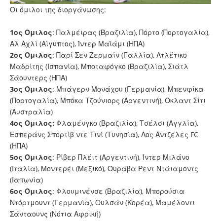
Οι όμιλοι της διοργάνωσης:
1ος Όμιλος
: Παλμέιρας (Βραζιλία), Πόρτο (Πορτογαλία),
Αλ Αχλί (Αίγυπτος), Ίντερ Μαϊάμι (ΗΠΑ)
2ος Όμιλος
: Παρί Σεν Ζερμαίν (Γαλλία), Ατλέτικο
Μαδρίτης (Ισπανία), Μποταφόγκο (Βραζιλία), Σιάτλ
Σάουντερς (ΗΠΑ)
3ος Όμιλος
: Μπάγερν Μονάχου (Γερμανία), Μπενφίκα
(Πορτογαλία), Μπόκα Τζούνιορς (Αργεντινή), Όκλαντ Σίτι
(Αυστραλία)
4ος Όμιλος:
Φλαμένγκο (Βραζιλία), Τσέλσι (Αγγλία),
Εσπεράνς Σπορτίβ ντε Τινί (Τυνησία), Λος Άντζελες FC
(ΗΠΑ)
5ος Όμιλος
: Ρίβερ Πλέιτ (Αργεντινή), Ίντερ Μιλάνο
(Ιταλία), Μοντερέι (Μεξικό), Ουράβα Ρεντ Ντάιαμοντς
(Ιαπωνία)
6ος Όμιλος
: Φλουμινένσε (Βραζιλία), Μπορούσια
Ντόρτμουντ (Γερμανία), Ουλσάν (Κορέα), Μαμέλοντι
Σάνταουνς (Νότια Αφρική)