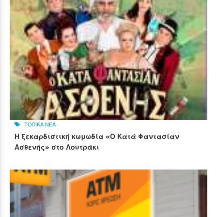
ΤΟΠΙΚΑ ΝΕΑ
Η ξεκαρδιστική κωμωδία «Ο Κατά Φαντασίαν
Ασθενής» στο Λουτράκι