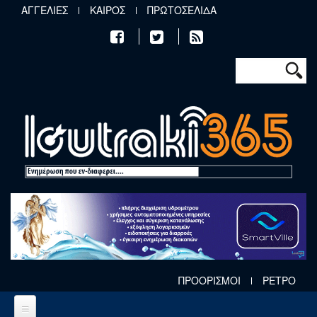
Παράκαμψη προς το κυρίως περιεχόμενο
ΑΓΓΕΛΙΕΣ
ΚΑΙΡΟΣ
ΠΡΩΤΟΣΕΛΙΔΑ
Φόρμα αν
Αναζήτηση
ΠΡΟΟΡΙΣΜΟΙ
ΡΕΤΡΟ