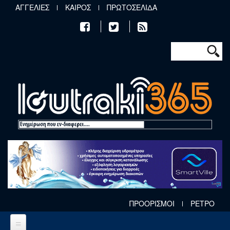
Παράκαμψη προς το κυρίως περιεχόμενο
ΑΓΓΕΛΙΕΣ
ΚΑΙΡΟΣ
ΠΡΩΤΟΣΕΛΙΔΑ
Φόρμα αν
Αναζήτηση
ΠΡΟΟΡΙΣΜΟΙ
ΡΕΤΡΟ