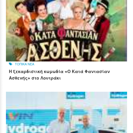
ΤΟΠΙΚΑ ΝΕΑ
Η ξεκαρδιστική κωμωδία «Ο Κατά Φαντασίαν
Ασθενής» στο Λουτράκι