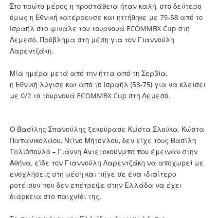
Στο πρώτο μέρος η προσπάθεια ήταν καλή, στο δεύτερο
όμως η Εθνική κατέρρευσε και ηττήθηκε με 75-58 από το
Ισραήλ στο φινάλε του τουρνουά ECOMMBX Cup στη
Λεμεσό. Πρόβλημα στη μέση για τον Γιαννούλη
Λαρεντζάκη.
Μία ημέρα μετά από την ήττα από τη Σερβία,
η Εθνική λύγισε και από το Ισραήλ (58-75) για να κλείσει
με 0/2 το τουρνουά ECOMMBX Cup στη Λεμεσό.
Ο Βασίλης Σπανούλης ξεκούρασε Κώστα Σλούκα, Κώστα
Παπανικολάου, Ντίνο Μήτογλου, δεν είχε τους Βασίλη
Τολιόπουλο – Γιάννη Αντετοκούνμπο που έμειναν στην
Αθήνα, είδε τον Γιαννούλη Λαρεντζάκη να αποχωρεί με
ενοχλήσεις στη μέση και πήγε σε ένα ιδιαίτερο
ροτέισον που δεν επέτρεψε στην Ελλάδα να έχει
διάρκεια στο παιχνίδι της.