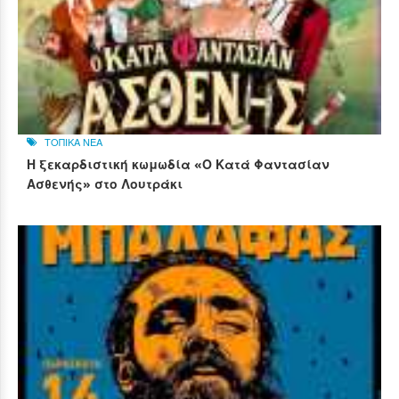
ΤΟΠΙΚΑ ΝΕΑ
Η ξεκαρδιστική κωμωδία «Ο Κατά Φαντασίαν
Ασθενής» στο Λουτράκι