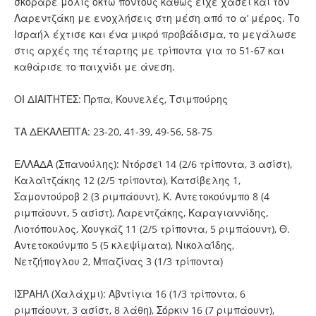
σκόραρε μόλις οκτώ πόντους καθώς είχε χάσει και τον
Λαρεντζάκη με ενοχλήσεις στη μέση από το α’ μέρος. Το
Ισραήλ έχτισε και ένα μικρό προβάδισμα, το μεγάλωσε
στις αρχές της τέταρτης με τρίποντα για το 51-67 και
καθάρισε το παιχνίδι με άνεση.
ΟΙ ΔΙΑΙΤΗΤΕΣ: Πρπα, Κουνελές, Τσιμπούρης
ΤΑ ΔΕΚΑΛΕΠΤΑ: 23-20, 41-39, 49-56, 58-75
ΕΛΛΑΔΑ (Σπανούλης): Ντόρσεϊ 14 (2/6 τρίποντα, 3 ασίστ),
Καλαϊτζάκης 12 (2/5 τρίποντα), Κατσίβελης 1,
Σαμοντούροβ 2 (3 ριμπάουντ), Κ. Αντετοκούνμπο 8 (4
ριμπάουντ, 5 ασίστ), Λαρεντζάκης, Καραγιαννίδης,
Λιοτόπουλος, Χουγκάζ 11 (2/5 τρίποντα, 5 ριμπάουντ), Θ.
Αντετοκούνμπο 5 (5 κλεψίματα), Νικολαΐδης,
Νετζήπογλου 2, Μπαζίνας 3 (1/3 τρίποντα)
ΙΣΡΑΗΛ (Χαλάχμι): Αβντίγια 16 (1/3 τρίποντα, 6
ριμπάουντ, 3 ασίστ, 8 λάθη), Σόρκιν 16 (7 ριμπάουντ),