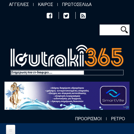
Παράκαμψη προς το κυρίως περιεχόμενο
ΑΓΓΕΛΙΕΣ
ΚΑΙΡΟΣ
ΠΡΩΤΟΣΕΛΙΔΑ
Φόρμα αν
Αναζήτηση
ΠΡΟΟΡΙΣΜΟΙ
ΡΕΤΡΟ