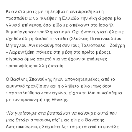
Κι αν στο ματς με τη Σερβία η αντίδραση και η
προσπάθεια να “κλέψει” η Ελλάδα την νίκη άφησε μία
γλυκιά επίγευση, όσα είδαμε απέναντι στο Ισραήλ
δημιούργησαν προβληματισμό. Όχι έντονο, γιατί έλειπε
σχεδόν όλη η βασική πεντάδα (Σλούκας, Παπανικολάου,
Μήτογλου, Αντετοκούνμπο) συν τους Τολιόπουλο – Ζούγρη
– Λαρεντζάκη (πόνεσε στη μέση στο πρώτο μέρος),
σίγουρα όμως αρκετό για να έχουν οι επόμενες
προπονήσεις πολλή ένταση.
Ο Βασίλης Σπανούλης ήταν απογοητευμένος από το
αμυντικό τρανζίσιον και η αλήθεια είναι πως όσοι
παρακολούθησαν τον αγώνα, είχαν το ίδιο συναίσθημα
με τον προπονητή της Εθνικής.
“
Να γυρίσουμε στα βασικά και να κάνουμε αυτά που
μας ζητάει ο προπονητής
” μας είπε ο Θανάσης
Αντετοκούνμπο, ελάχιστα λεπτά μετά από το φινάλε