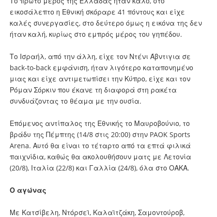
Το πρώτο μέρος της Ελλάδας ήταν καλό, στο
εικοσάλεπτο η Εθνική σκόραρε 41 πόντους και είχε
καλές συνεργασίες, στο δεύτερο όμως η εικόνα της δεν
ήταν καλή, κυρίως στο εμπρός μέρος του γηπέδου.
Το Ισραήλ, από την άλλη, είχε τον Ντένι Άβντιγια σε
back-to-back εμφάνιση, ήταν λιγότερο καταπονημένο
μιας και είχε αντιμετωπίσει την Κύπρο, είχε και τον
Ρόμαν Σόρκιν που έκανε τη διαφορά στη ρακέτα
συνδυάζοντας το θέαμα με την ουσία.
Επόμενος αντίπαλος της Εθνικής το Μαυροβούνιο, το
βράδυ της Πέμπτης (14/8 στις 20:00) στην PAOK Sports
Arena. Αυτό θα είναι το τέταρτο από τα επτά φιλικά
παιχνίδια, καθώς θα ακολουθήσουν ματς με Λετονία
(20/8), Ιταλία (22/8) και Γαλλία (24/8), όλα στο ΟΑΚΑ.
Ο αγώνας
Με Κατσίβελη, Ντόρσεϊ, Καλαϊτζάκη, Σαμοντούροβ,