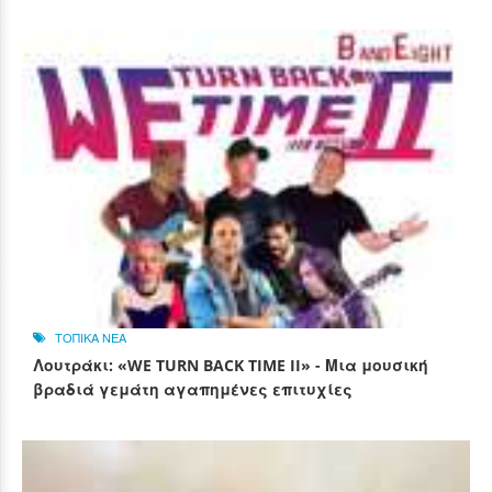
ΤΟΠΙΚΑ ΝΕΑ
Λουτράκι: «WE TURN BACK TIME II» - Μια μουσική
βραδιά γεμάτη αγαπημένες επιτυχίες