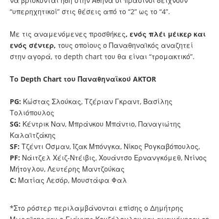
να βρίσκονται ήδη στην Αθήνα οι πράσινοι δείχνουν
“υπερηχητικοί” στις θέσεις από το “2” ως το “4”.
Με τις αναμενόμενες προσθήκες
, ενός πλέι μέικερ και
ενός σέντερ,
τους οποίους ο Παναθηναϊκός αναζητεί
στην αγορά, το depth chart του θα είναι “τρομακτικό”.
Το Depth Chart του Παναθηναϊκού AKTOR
PG:
Κώστας Σλούκας, Τζέριαν Γκραντ, Βασίλης
Τολιόπουλος
SG:
Κέντρικ Ναν, Μπράνκου Μπάντιο, Παναγιώτης
Καλαϊτζάκης
SF:
Τζέντι Όσμαν, Ίζακ Μπόνγκα, Νίκος Ρογκαβόπουλος,
PF:
Νάιτζελ Χέιζ-Ντέιβις, Χουάντσο Ερνανγκόμεθ, Ντίνος
Μήτογλου, Λευτέρης Μαντζούκας
C:
Ματίας Λεσόρ, Μουστάφα Φαλ
*Στο ρόστερ περιλαμβάνονται επίσης ο Δημήτρης