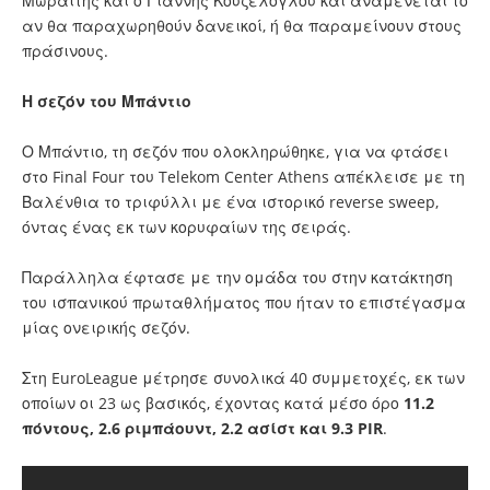
Μωραϊτης και ο Γιάννης Κουζέλογλου και αναμένεται το
αν θα παραχωρηθούν δανεικοί, ή θα παραμείνουν στους
πράσινους.
Η σεζόν του Μπάντιο
Ο Μπάντιο, τη σεζόν που ολοκληρώθηκε, για να φτάσει
στο Final Four του Telekom Center Athens απέκλεισε με τη
Βαλένθια το τριφύλλι με ένα ιστορικό reverse sweep,
όντας ένας εκ των κορυφαίων της σειράς.
Παράλληλα έφτασε με την ομάδα του στην κατάκτηση
του ισπανικού πρωταθλήματος που ήταν το επιστέγασμα
μίας ονειρικής σεζόν.
Στη EuroLeague μέτρησε συνολικά 40 συμμετοχές, εκ των
οποίων οι 23 ως βασικός, έχοντας κατά μέσο όρο
11.2
πόντους, 2.6 ριμπάουντ, 2.2 ασίστ και 9.3 PIR
.