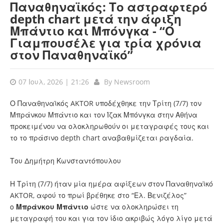
Παναθηναϊκός: Το αστραφτερό
depth chart μετά την άφιξη
Μπάντιο και Μπόνγκα - “Ο
Γιαμπουσέλε για τρία χρόνια
στον Παναθηναϊκό”
07 Ιουλ, 2026 | 21:26
By
Newsroom
Ο Παναθηναϊκός AKTOR υποδέχθηκε την Τρίτη (7/7) τον
Μπράνκου Μπάντιο και τον Ίζακ Μπόνγκα στην Αθήνα
προκειμένου να ολοκληρωθούν οι μεταγραφές τους και
το το πράσινο depth chart αναβαθμίζεται ραγδαία.
Του Δημήτρη Κωνσταντόπουλου
Η Τρίτη (7/7) ήταν μία ημέρα αφίξεων στον Παναθηναϊκό
AKTOR, αφού το πρωί βρέθηκε στο “Ελ. Βενιζέλος”
ο
Μπράνκου
Μπάντιο
ώστε να ολοκληρώσει τη
μεταγραφή του και για τον ίδιο ακριβώς λόγο λίγο μετά