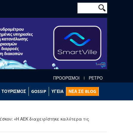
Φόρμα αναζήτησ
Αναζήτηση
ΠΡΟΟΡΙΣΜΟΙ
ΡΕΤΡΟ
ΤΟΥΡΙΣΜΟΣ
GOSSIP
ΥΓΕΙΑ
ΝΕΑ ΣΕ BLOG
έσκου: «Η ΑΕΚ διαχειρίστηκε καλύτερα τις