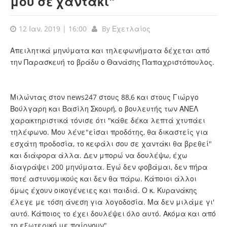
μου σε χαντάκι"
12 Ιαν, 2019 | 16:00
By
Εχετλαίος
Απειλητικά μηνύματα και τηλεφωνήματα δέχεται από
την Παρασκευή το βράδυ ο Θανάσης Παπαχριστόπουλος.
Μιλώντας στον news247 στους 88,6 και στους Γιώργο
Βούλγαρη και Βασίλη Σκουρή, ο βουλευτής των ΑΝΕΛ
χαρακτηριστικά τόνισε ότι "κάθε δέκα λεπτά χτυπάει
τηλέφωνο. Μου λένε"είσαι προδότης, θα δικαστείς για
εσχάτη προδοσία, το κεφάλι σου σε χαντάκι θα βρεθεί"
και διάφορα άλλα. Δεν μπορώ να δουλέψω, έχω
διαγράψει 200 μηνύματα. Εγώ δεν φοβάμαι, δεν πήρα
ποτέ αστυνομικούς και δεν θα πάρω. Κάποιοι άλλοι
όμως έχουν οικογένειες και παιδιά. Ο κ. Κυρανάκης
έλεγε με τόση άνεση για λογοδοσία. Μα δεν μιλάμε γι'
αυτό. Κάποιος το έχει δουλέψει όλο αυτό. Ακόμα και από
το εξωτερικό με παίρνουν".