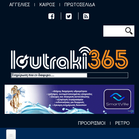
Παράκαμψη προς το κυρίως περιεχόμενο
ΑΓΓΕΛΙΕΣ
ΚΑΙΡΟΣ
ΠΡΩΤΟΣΕΛΙΔΑ
Φόρμα αν
Αναζήτηση
ΠΡΟΟΡΙΣΜΟΙ
ΡΕΤΡΟ