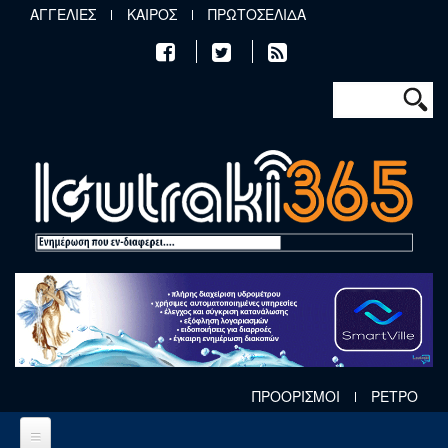
Παράκαμψη προς το κυρίως περιεχόμενο
ΑΓΓΕΛΙΕΣ
ΚΑΙΡΟΣ
ΠΡΩΤΟΣΕΛΙΔΑ
Φόρμα αν
Αναζήτηση
ΠΡΟΟΡΙΣΜΟΙ
ΡΕΤΡΟ