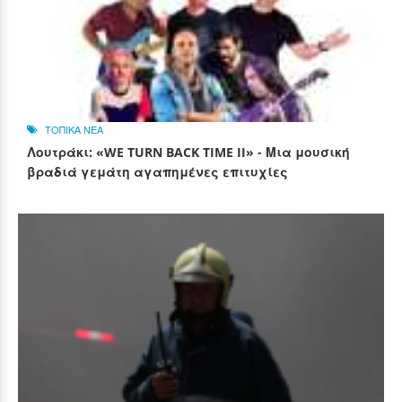
ΤΟΠΙΚΑ ΝΕΑ
Λουτράκι: «WE TURN BACK TIME II» - Μια μουσική
βραδιά γεμάτη αγαπημένες επιτυχίες