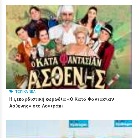
ΤΟΠΙΚΑ ΝΕΑ
Η ξεκαρδιστική κωμωδία «Ο Κατά Φαντασίαν
Ασθενής» στο Λουτράκι