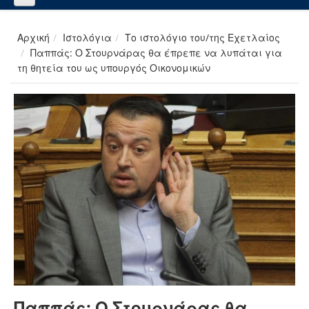
Αρχική
Ιστολόγια
Το ιστολόγιο του/της Εχετλαίος
Παππάς: Ο Στουρνάρας θα έπρεπε να λυπάται για
τη θητεία του ως υπουργός Οικονομικών
Παππάς: Ο Στουρνάρας θα