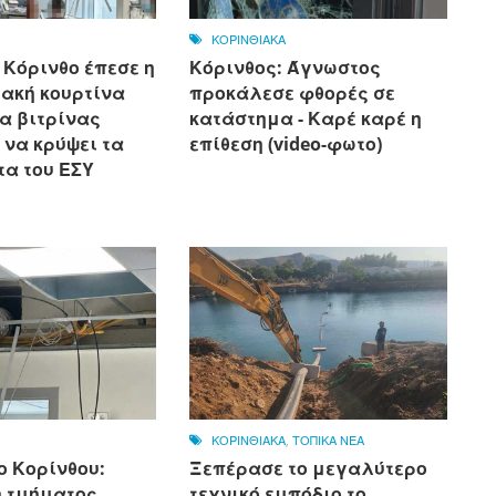
ΚΟΡΙΝΘΙΑΚΑ
 Κόρινθο έπεσε η
Κόρινθος: Άγνωστος
ιακή κουρτίνα
προκάλεσε φθορές σε
α βιτρίνας
κατάστημα - Καρέ καρέ η
 να κρύψει τα
επίθεση (video-φωτο)
α του ΕΣΥ
ΚΟΡΙΝΘΙΑΚΑ
,
ΤΟΠΙΚΑ ΝΕΑ
ο Κορίνθου:
Ξεπέρασε το μεγαλύτερο
 τμήματος
τεχνικό εμπόδιο το