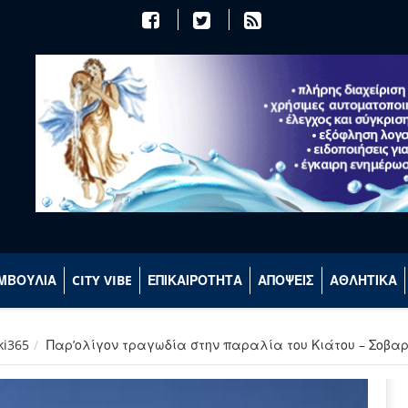
ΜΒΟΥΛΙΑ
CITY VIBE
ΕΠΙΚΑΙΡΟΤΗΤΑ
ΑΠΟΨΕΙΣ
ΑΘΛΗΤΙΚΑ
ki365
Παρ’ολίγον τραγωδία στην παραλία του Κιάτου – Σοβ