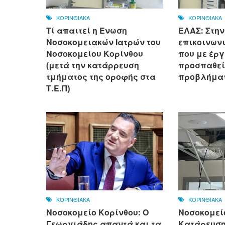
ΚΟΡΙΝΘΙΑΚΑ
ΚΟΡΙΝΘΙΑΚΑ
Τί απαιτεί η Ένωση
ΕΛΑΣ: Στην
Νοσοκομειακών Ιατρών του
επικοινων
Νοσοκομείου Κορίνθου
που με έργ
(μετά την κατάρρευση
προσπαθεί
τμήματος της οροφής στα
προβλήματ
Τ.Ε.Π)
ΚΟΡΙΝΘΙΑΚΑ
ΚΟΡΙΝΘΙΑΚΑ
Νοσοκομείο Κορίνθου: Ο
Νοσοκομεί
Γεωργιάδης απαντά και τα
Κατάρευση