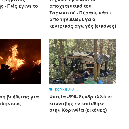
 - Πώς έγινε το
αποχετευτικό του
Σαρωνικού - Πέρασε κάτω
από την Διώρυγα ο
κεντρικός αγωγός (εικόνες)
ΚΟΡΙΝΘΙΑΚΑ
ση βοήθειας για
Φυτεία -890- δενδρυλλίων
πληκτους
κάνναβης εντοπίσθηκε
στην Κορινθία (εικόνες)