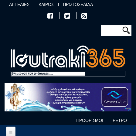
Παράκαμψη προς το κυρίως περιεχόμενο
ΑΓΓΕΛΙΕΣ
ΚΑΙΡΟΣ
ΠΡΩΤΟΣΕΛΙΔΑ
Φόρμα αν
Αναζήτηση
ΠΡΟΟΡΙΣΜΟΙ
ΡΕΤΡΟ