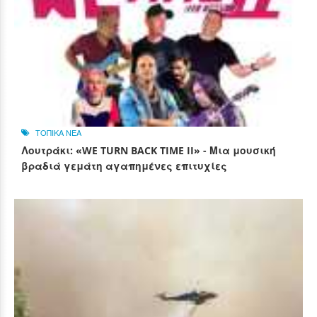
ΤΟΠΙΚΑ ΝΕΑ
Λουτράκι: «WE TURN BACK TIME II» - Μια μουσική
βραδιά γεμάτη αγαπημένες επιτυχίες