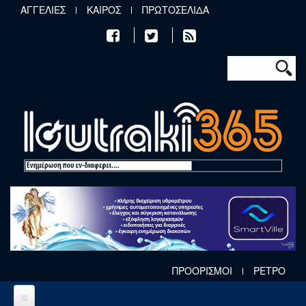
Παράκαμψη προς το κυρίως περιεχόμενο
ΑΓΓΕΛΙΕΣ
ΚΑΙΡΟΣ
ΠΡΩΤΟΣΕΛΙΔΑ
Φόρμα αν
Αναζήτηση
ΠΡΟΟΡΙΣΜΟΙ
ΡΕΤΡΟ