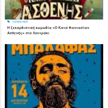
ΤΟΠΙΚΑ ΝΕΑ
Η ξεκαρδιστική κωμωδία «Ο Κατά Φαντασίαν
Ασθενής» στο Λουτράκι