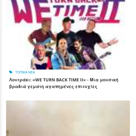
ΤΟΠΙΚΑ ΝΕΑ
Λουτράκι: «WE TURN BACK TIME II» - Μια μουσική
βραδιά γεμάτη αγαπημένες επιτυχίες